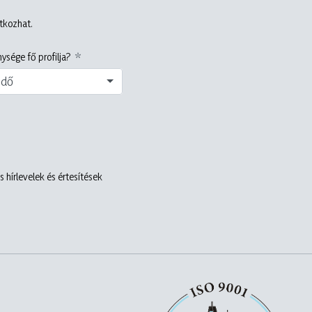
atkozhat.
ysége fő profilja?
edő
 hírlevelek és értesítések