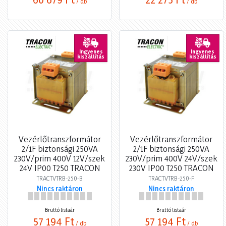
/ db
/ db
Ingyenes
Ingyenes
kiszállítás
kiszállítás
Vezérlőtranszformátor
Vezérlőtranszformátor
2/1F biztonsági 250VA
2/1F biztonsági 250VA
230V/prim 400V 12V/szek
230V/prim 400V 24V/szek
24V IP00 T250 TRACON
230V IP00 T250 TRACON
TRACTVTRB-250-B
TRACTVTRB-250-F
Nincs raktáron
Nincs raktáron
Bruttó listaár
Bruttó listaár
57 194 Ft
57 194 Ft
/ db
/ db