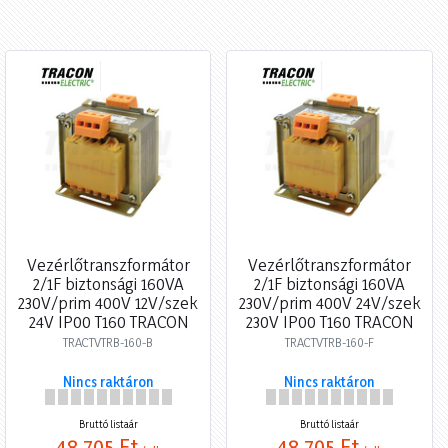
Vezérlőtranszformátor
Vezérlőtranszformátor
2/1F biztonsági 160VA
2/1F biztonsági 160VA
230V/prim 400V 12V/szek
230V/prim 400V 24V/szek
24V IP00 T160 TRACON
230V IP00 T160 TRACON
TRACTVTRB-160-B
TRACTVTRB-160-F
Nincs raktáron
Nincs raktáron
Bruttó listaár
Bruttó listaár
48 705 Ft
48 705 Ft