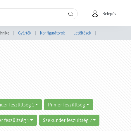
Belépés
chnika
Gyártók
Konfigurátorok
Letöltések
der feszültség 1
Primer feszültség
r feszültség 1
Szekunder feszültség 2