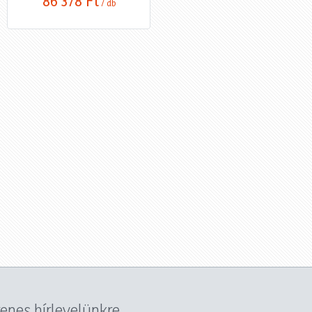
86 378 Ft
/ db
yenes hírlevelünkre