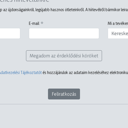
p az újdonságainkról, legújabb hasznos ötleteinkről. A hírlevélről bármikor leir
E-mail
Mi a tevéken
Keresk
Megadom az érdeklődési köröket
Adatkezelési Tájékoztatót
és hozzájárulok az adataim kezeléséhez elektronikus
Feliratkozás