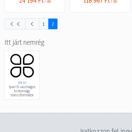
24 194 Ft
118 967 Ft
/ db
/ db
1
2
Itt járt nemrég
09:57
Ipari EI vasmagos
biztonsági
transzformátor
Iratkozzon fel ing