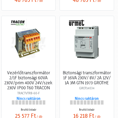
/ db
/ db
Vezérlőtranszformátor
Biztonsági transzformátor
2/1F biztonsági 60VA
1F 16VA 230V/ 8V/ 2A 12V/
230V/prim 400V 24V/szek
1A 3M GTN 1973 GROTHE
230V IP00 T60 TRACON
GROT14034
TRACTVTRB-60-F
Nincs raktáron
Nincs raktáron
Bruttó listaár
Bruttó listaár
25 577 Ft
16 218 Ft
/ db
/ db