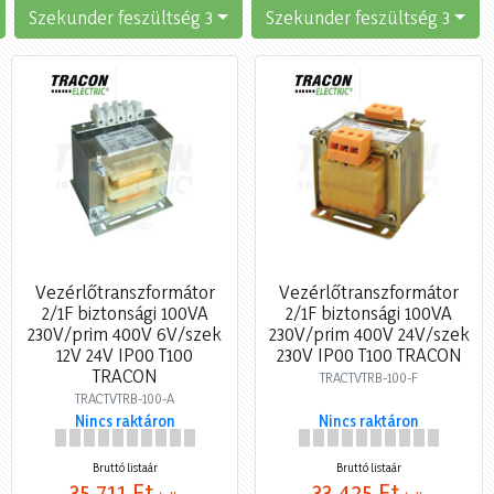
Szekunder feszültség 3
Szekunder feszültség 3
Vezérlőtranszformátor
Vezérlőtranszformátor
2/1F biztonsági 100VA
2/1F biztonsági 100VA
230V/prim 400V 6V/szek
230V/prim 400V 24V/szek
12V 24V IP00 T100
230V IP00 T100 TRACON
TRACON
TRACTVTRB-100-F
TRACTVTRB-100-A
Nincs raktáron
Nincs raktáron
Bruttó listaár
Bruttó listaár
35 711 Ft
33 425 Ft