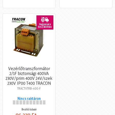
Ingyenes
kiszállítás
Vezérlőtranszformátor
2/1F biztonsági 400VA
230V/prim 400V 24V/szek
230V IP00 T400 TRACON
TRACTVTRB-400-F
Nincs raktáron
Bruttó listaár