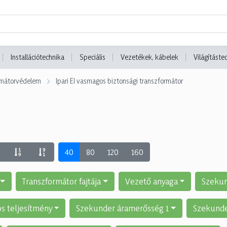
Installációtechnika
Speciális
Vezetékek, kábelek
Világításte
ormátorvédelem
Ipari EI vasmagos biztonsági transzformátor
40
80
120
160
Transzformátor fajtája
Vezető anyaga
Szekun
s teljesítmény
Szekunder áramerősség 1
Szekunde