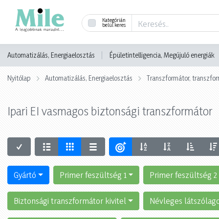
Kategórián
belül keres
Automatizálás, Energiaelosztás
Épületintelligencia, Megújuló energiák
Nyitólap
Automatizálás, Energiaelosztás
Transzformátor, transzf
Ipari EI vasmagos biztonsági transzformátor
Gyártó
Primer feszültség 1
Primer feszültség 2
Biztonsági transzformátor kivitel
Névleges látszólago