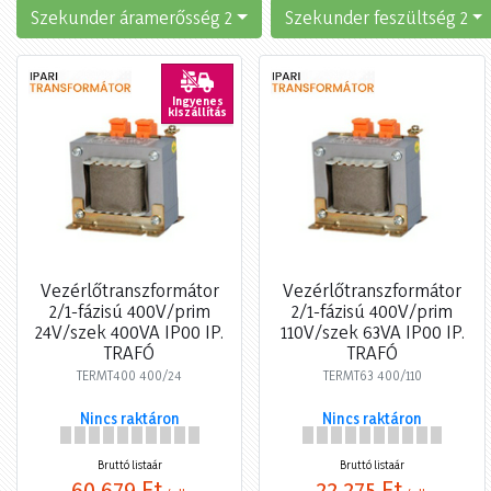
Szekunder áramerősség 2
Szekunder feszültség 2
Ingyenes
kiszállítás
Vezérlőtranszformátor
Vezérlőtranszformátor
2/1-fázisú 400V/prim
2/1-fázisú 400V/prim
24V/szek 400VA IP00 IP.
110V/szek 63VA IP00 IP.
TRAFÓ
TRAFÓ
TERMT400 400/24
TERMT63 400/110
Nincs raktáron
Nincs raktáron
Bruttó listaár
Bruttó listaár
60 679 Ft
22 275 Ft