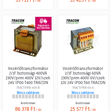
/ db
/ db
Ingyenes
kiszállítás
Vezérlőtranszformátor
Vezérlőtranszformátor
2/1F biztonsági 400VA
2/1F biztonsági 60VA
230V/prim 400V 12V/szek
230V/prim 400V 6V/szek
24V IP00 T400 TRACON
12V 24V IP00 T60 TRACON
TRACTVTRB-400-B
TRACTVTRB-60-A
Nincs raktáron
Nincs raktáron
Bruttó listaár
Bruttó listaár
86 378 Ft
25 577 Ft
/ db
/ db