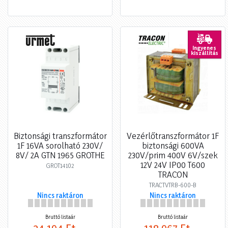
Ingyenes
kiszállítás
Biztonsági transzformátor
Vezérlőtranszformátor 1F
1F 16VA sorolható 230V/
biztonsági 600VA
8V/ 2A GTN 1965 GROTHE
230V/prim 400V 6V/szek
12V 24V IP00 T600
GROT14102
TRACON
TRACTVTRB-600-B
Nincs raktáron
Nincs raktáron
Bruttó listaár
Bruttó listaár