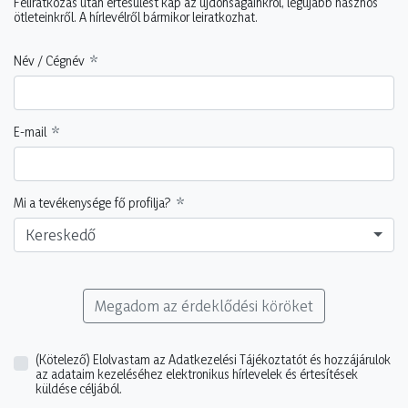
Feliratkozás után értesülést kap az újdonságainkról, legújabb hasznos
ötleteinkről. A hírlevélről bármikor leiratkozhat.
Név / Cégnév
E-mail
Mi a tevékenysége fő profilja?
Kereskedő
Megadom az érdeklődési köröket
(Kötelező)
Elolvastam az Adatkezelési Tájékoztatót és hozzájárulok
az adataim kezeléséhez elektronikus hírlevelek és értesítések
küldése céljából.