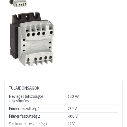
TULAJDONSÁGOK
Névleges látszólagos
160
VA
teljesítmény
Primer feszültség 1
230
V
Primer feszültség 2
400
V
Szekunder feszültség 1
12
V