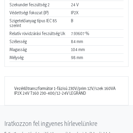
Szekunder feszültség 2
24
V
Védettségi fokozat (IP)
IP2X
Szigetelőanyag típus IEC 85
B
szerint
Relatív rövidzárási feszültség Uk
7.93607
%
Szélesség
84
mm
Magasság
104
mm
Mélység
98
mm
Vezérlőtranszformátor 1-fázisú 230V/prim 12V/szek 160VA
IP2X 24V T160 230-400/12-24V LEGRAND
Iratkozzon fel ingyenes hírlevelünkre