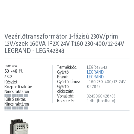
Vezérlőtranszformátor 1-fázisú 230V/prim
12V/szek 160VA IP2X 24V T160 230-400/12-24V
LEGRAND - LEGR42843
Bruttó listaár
Termékkód:
LEGR42843
53 748 Ft
Gyártó:
LEGRAND
/ db
Brand:
LEGRAND
Gyártói típus:
T160 230-400/12-24V
Készlet:
Gyártói
042843
Központi raktár:
cikkszám:
Nincs raktáron
Vonalkód:
3245060428433
Külső raktár:
Kiszerelés:
1 db
(bontható)
Nincs raktáron