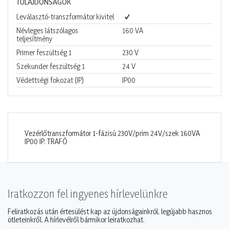
TULAJDONSÁGOK
Leválasztó-transzformátor kivitel
Névleges látszólagos
160
VA
teljesítmény
Primer feszültség 1
230
V
Szekunder feszültség 1
24
V
Védettségi fokozat (IP)
IP00
Vezérlőtranszformátor 1-fázisú 230V/prim 24V/szek 160VA
IP00 IP. TRAFÓ
Iratkozzon fel ingyenes hírlevelünkre
Feliratkozás után értesülést kap az újdonságainkról, legújabb hasznos
ötleteinkről. A hírlevélről bármikor leiratkozhat.