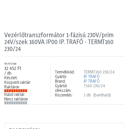
Vezérlőtranszformátor 1-fázisú 230V/prim
24V/szek 160VA IP00 IP. TRAFÓ - TERMT160
230/24
Bruttó listaár
32 452 Ft
Termékkód:
TERMT160 230/24
/ db
Gyártó:
IP. TRAFÓ
Készlet:
Brand:
IP. TRAFÓ
Központi raktár:
Gyártói
T160 230/24
Raktáron
cikkszám:
Külső raktár:
Kiszerelés:
1 db
(bontható)
Nincs raktáron