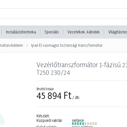
Installációtechnika
Speciális
Vezetékek, kábelek
Világításte
ormátorvédelem
Ipari EI vasmagos biztonsági transzformátor
Vezérlőtranszformátor 1-fázisú 
T250 230/24
Bruttó listaár
45 894 Ft
/ db
Készlet:
Központi raktár:
raktáron
nincs raktáron