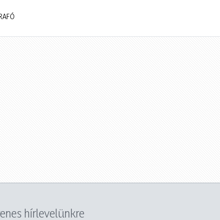
TRAFÓ
yenes hírlevelünkre