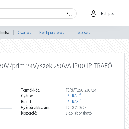
Belépés
chnika
Gyártók
Konfigurátorok
Letöltések
230V/prim 24V/szek 250VA IP00 IP. TRAFÓ
Termékkód:
TERMT250 230/24
Gyártó:
IP. TRAFÓ
Brand:
IP. TRAFÓ
Gyártói cikkszám:
T250 230/24
Kiszerelés:
1 db
(bontható)