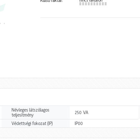
Külső raktár:
Névleges látszólagos
VA
250
teljesítmény
Védettségi fokozat (IP)
IP00