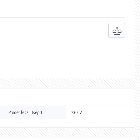
V
Primer feszültség 1
230