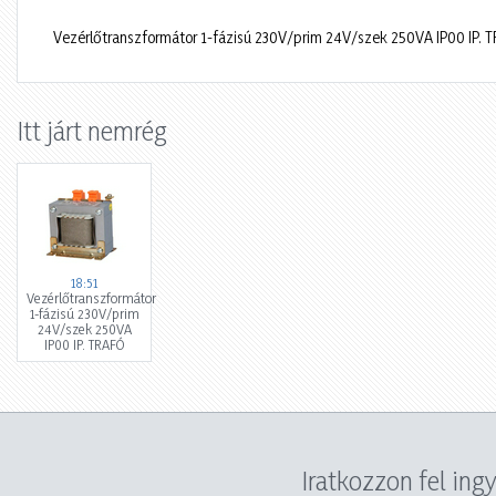
Vezérlőtranszformátor 1-fázisú 230V/prim 24V/szek 250VA IP00 IP. 
Itt járt nemrég
18:51
Vezérlőtranszformátor
1-fázisú 230V/prim
24V/szek 250VA
IP00 IP. TRAFÓ
Iratkozzon fel ing