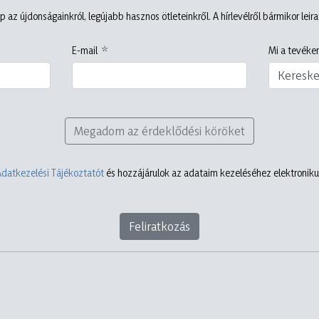
p az újdonságainkról, legújabb hasznos ötleteinkről. A hírlevélről bármikor leir
E-mail
Mi a tevéken
Keresk
Megadom az érdeklődési köröket
Adatkezelési Tájékoztatót
és hozzájárulok az adataim kezeléséhez elektronikus
Feliratkozás