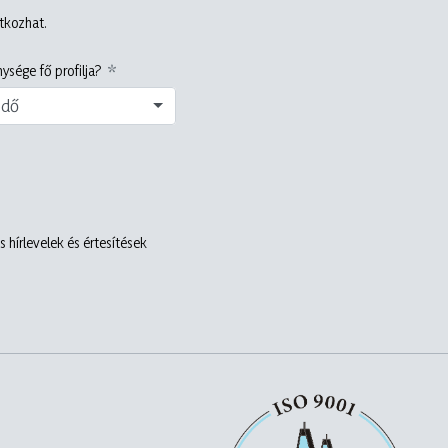
atkozhat.
ysége fő profilja?
edő
 hírlevelek és értesítések