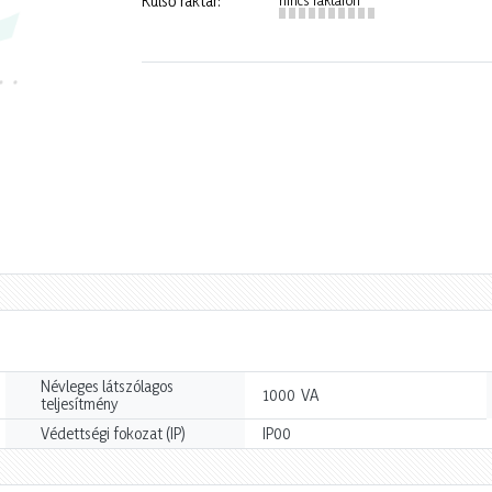
Külső raktár:
Névleges látszólagos
VA
1000
teljesítmény
Védettségi fokozat (IP)
IP00