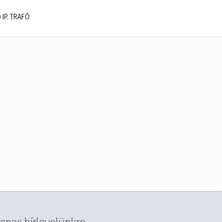
 IP. TRAFÓ
yenes hírlevelünkre