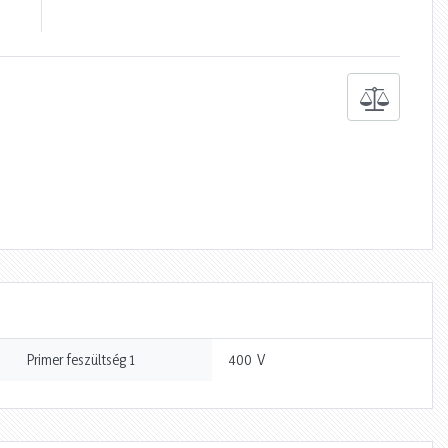
V
Primer feszültség 1
400