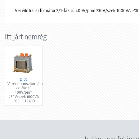
Vezérlőtranszformátor 2/1-fázisú 400V/prim 230V/szek 1000VA IP00
Itt járt nemrég
15:02
Vezérlőtranszformátor
2/1-fázisú
400V/prim
230V/szek 1000VA
IP00 IP. TRAFÓ
Iratkozzon fel ing