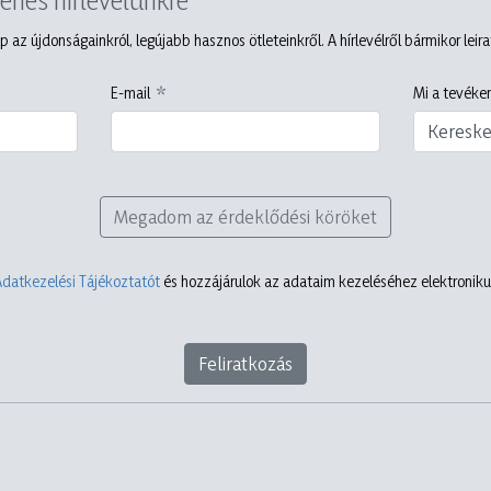
p az újdonságainkról, legújabb hasznos ötleteinkről. A hírlevélről bármikor leir
E-mail
Mi a tevéken
Keresk
Megadom az érdeklődési köröket
Adatkezelési Tájékoztatót
és hozzájárulok az adataim kezeléséhez elektronikus
Feliratkozás