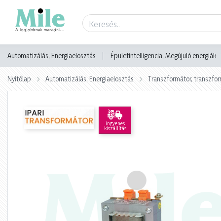
Termék adatlap
Automatizálás, Energiaelosztás
Épületintelligencia, Megújuló energiák
Nyitólap
Automatizálás, Energiaelosztás
Transzformátor, transzf
ingyenes
kiszállítás