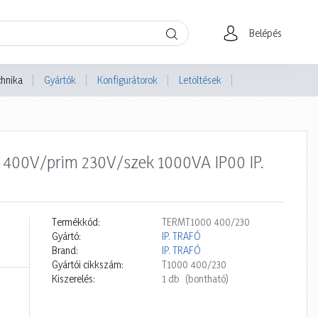
Belépés
chnika
Gyártók
Konfigurátorok
Letöltések
ú 400V/prim 230V/szek 1000VA IP00 IP.
Termékkód:
TERMT1000 400/230
Gyártó:
IP. TRAFÓ
Brand:
IP. TRAFÓ
Gyártói cikkszám:
T1000 400/230
Kiszerelés:
1 db
(bontható)