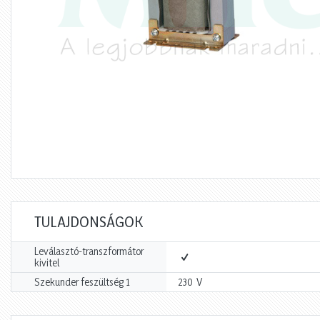
TULAJDONSÁGOK
Leválasztó-transzformátor
kivitel
V
Szekunder feszültség 1
230