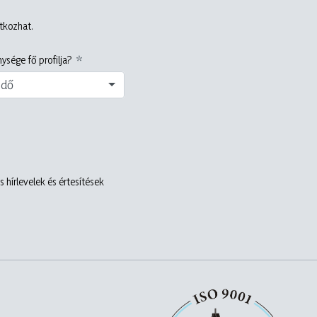
atkozhat.
ysége fő profilja?
edő
 hírlevelek és értesítések