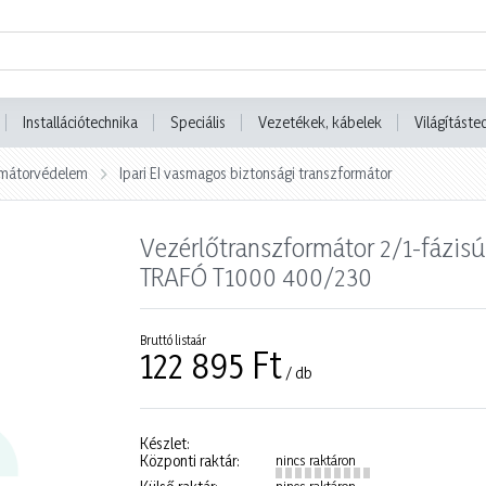
Installációtechnika
Speciális
Vezetékek, kábelek
Világításte
ormátorvédelem
Ipari EI vasmagos biztonsági transzformátor
Vezérlőtranszformátor 2/1-fázis
TRAFÓ T1000 400/230
Bruttó listaár
122 895 Ft
/ db
Készlet:
Központi raktár:
nincs raktáron
nincs raktáron