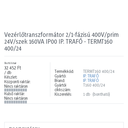
Vezérlőtranszformátor 2/1-fázisú 400V/prim
24V/szek 160VA IP00 IP. TRAFÓ - TERMT160
400/24
Bruttó listaár
32 452 Ft
Termékkód:
TERMT160 400/24
/ db
Gyártó:
IP. TRAFÓ
Készlet:
Brand:
IP. TRAFÓ
Központi raktár:
Gyártói
T160 400/24
Nincs raktáron
cikkszám:
Külső raktár:
Kiszerelés:
1 db
(bontható)
Nincs raktáron