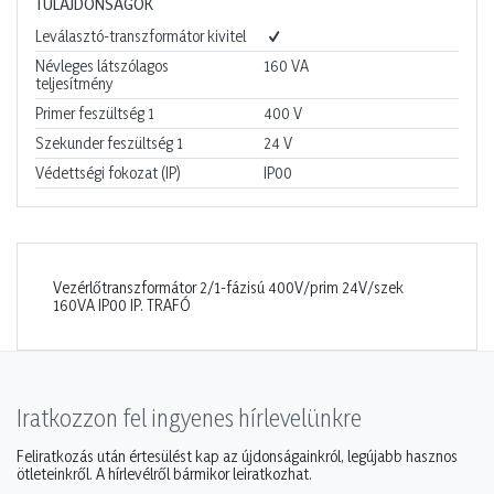
TULAJDONSÁGOK
Leválasztó-transzformátor kivitel
Névleges látszólagos
160
VA
teljesítmény
Primer feszültség 1
400
V
Szekunder feszültség 1
24
V
Védettségi fokozat (IP)
IP00
Vezérlőtranszformátor 2/1-fázisú 400V/prim 24V/szek
160VA IP00 IP. TRAFÓ
Iratkozzon fel ingyenes hírlevelünkre
Feliratkozás után értesülést kap az újdonságainkról, legújabb hasznos
ötleteinkről. A hírlevélről bármikor leiratkozhat.