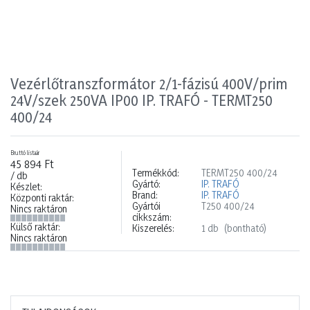
Vezérlőtranszformátor 2/1-fázisú 400V/prim
24V/szek 250VA IP00 IP. TRAFÓ - TERMT250
400/24
Bruttó listaár
45 894 Ft
Termékkód:
TERMT250 400/24
/ db
Gyártó:
IP. TRAFÓ
Készlet:
Brand:
IP. TRAFÓ
Központi raktár:
Gyártói
T250 400/24
Nincs raktáron
cikkszám:
Külső raktár:
Kiszerelés:
1 db
(bontható)
Nincs raktáron