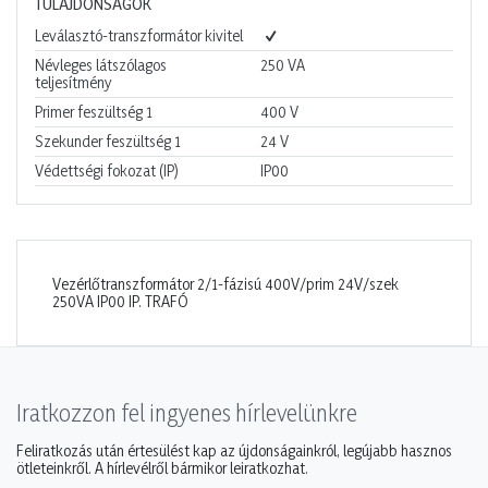
TULAJDONSÁGOK
Leválasztó-transzformátor kivitel
Névleges látszólagos
250
VA
teljesítmény
Primer feszültség 1
400
V
Szekunder feszültség 1
24
V
Védettségi fokozat (IP)
IP00
Vezérlőtranszformátor 2/1-fázisú 400V/prim 24V/szek
250VA IP00 IP. TRAFÓ
Iratkozzon fel ingyenes hírlevelünkre
Feliratkozás után értesülést kap az újdonságainkról, legújabb hasznos
ötleteinkről. A hírlevélről bármikor leiratkozhat.