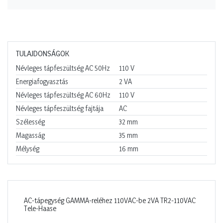
TULAJDONSÁGOK
Névleges tápfeszültség AC 50Hz
110
V
Energiafogyasztás
2
VA
Névleges tápfeszültség AC 60Hz
110
V
Névleges tápfeszültség fajtája
AC
Szélesség
32
mm
Magasság
35
mm
Mélység
16
mm
AC-tápegység GAMMA-reléhez 110VAC-be 2VA TR2-110VAC
Tele-Haase