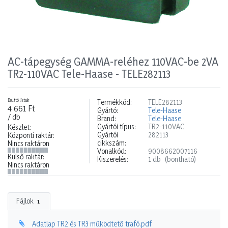
AC-tápegység GAMMA-reléhez 110VAC-be 2VA
TR2-110VAC Tele-Haase - TELE282113
Bruttó listaár
Termékkód:
TELE282113
4 661 Ft
Gyártó:
Tele-Haase
/ db
Brand:
Tele-Haase
Gyártói típus:
TR2-110VAC
Készlet:
Gyártói
282113
Központi raktár:
cikkszám:
Nincs raktáron
Vonalkód:
9008662007116
Külső raktár:
Kiszerelés:
1 db
(bontható)
Nincs raktáron
Fájlok
1
Adatlap TR2 és TR3 működtető trafó.pdf