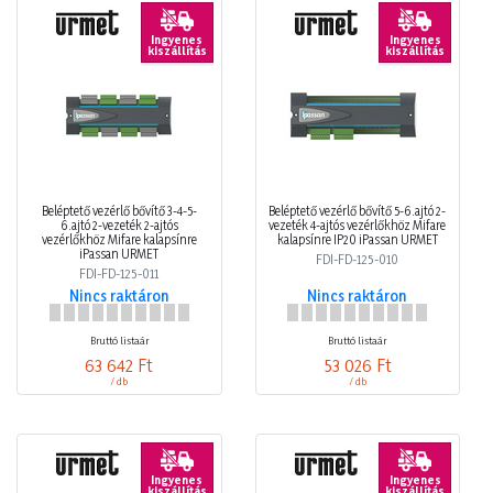
Ingyenes
Ingyenes
kiszállítás
kiszállítás
Beléptető vezérlő bővítő 3-4-5-
Beléptető vezérlő bővítő 5-6.ajtó 2-
6.ajtó 2-vezeték 2-ajtós
vezeték 4-ajtós vezérlőkhöz Mifare
vezérlőkhöz Mifare kalapsínre
kalapsínre IP20 iPassan URMET
iPassan URMET
FDI-FD-125-010
FDI-FD-125-011
Nincs raktáron
Nincs raktáron
Bruttó listaár
Bruttó listaár
63 642 Ft
53 026 Ft
/ db
/ db
Ingyenes
Ingyenes
kiszállítás
kiszállítás