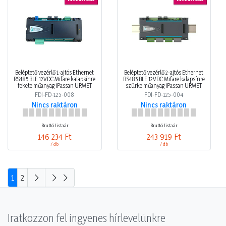
Beléptető vezérlő 1-ajtós Ethernet
Beléptető vezérlő 2-ajtós Ethernet
RS485 BLE 12VDC Mifare kalapsínre
RS485 BLE 12VDC Mifare kalapsínre
fekete műanyag iPassan URMET
szürke műanyag iPassan URMET
FDI-FD-125-008
FDI-FD-125-004
Nincs raktáron
Nincs raktáron
Bruttó listaár
Bruttó listaár
146 234 Ft
243 919 Ft
/ db
/ db
1
2
Iratkozzon fel ingyenes hírlevelünkre