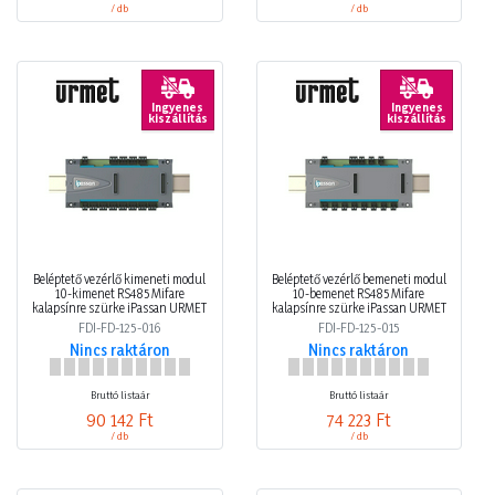
/ db
/ db
Ingyenes
Ingyenes
kiszállítás
kiszállítás
Beléptető vezérlő kimeneti modul
Beléptető vezérlő bemeneti modul
10-kimenet RS485 Mifare
10-bemenet RS485 Mifare
kalapsínre szürke iPassan URMET
kalapsínre szürke iPassan URMET
FDI-FD-125-016
FDI-FD-125-015
Nincs raktáron
Nincs raktáron
Bruttó listaár
Bruttó listaár
90 142 Ft
74 223 Ft
/ db
/ db