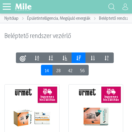
Nyitólap
Épületintelligencia, Megújuló energiák
Beléptető rendszer
Beléptető rendszer vezérlő
14
28
42
56
Ingyenes
Ingyenes
kiszállítás
kiszállítás