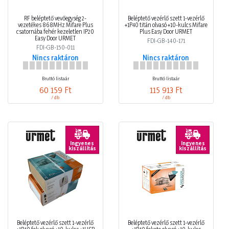
RF beléptető vevőegység 2-
Beléptető vezérlő szett 1-vezérlő
vezetékes 868MHz Mifare Plus
+1P40 titán olvasó +10-kulcs Mifare
csatornába fehér kezeletlen IP20
Plus Easy Door URMET
Easy Door URMET
FDI-GB-140-171
FDI-GB-150-011
Nincs raktáron
Nincs raktáron
Bruttó listaár
Bruttó listaár
60 159 Ft
115 913 Ft
/ db
/ db
Ingyenes
Ingyenes
kiszállítás
kiszállítás
Beléptető vezérlő szett 1-vezérlő
Beléptető vezérlő szett 1-vezérlő