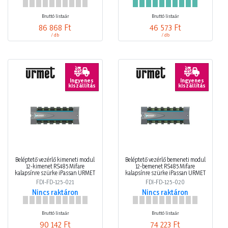
Bruttó listaár
Bruttó listaár
86 868 Ft
46 573 Ft
/ db
/ db
Ingyenes
Ingyenes
kiszállítás
kiszállítás
Beléptető vezérlő kimeneti modul
Beléptető vezérlő bemeneti modul
12-kimenet RS485 Mifare
12-bemenet RS485 Mifare
kalapsínre szürke iPassan URMET
kalapsínre szürke iPassan URMET
FDI-FD-125-021
FDI-FD-125-020
Nincs raktáron
Nincs raktáron
Bruttó listaár
Bruttó listaár
90 142 Ft
74 223 Ft