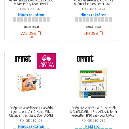
+1P40 fek olvasó +10-kulcs +1USB
+1P40 fekete olvasó +10-kulcs
Mifare P Easy Door URMET
Mifare Plus Easy Door URMET
FDI-GB-140-170
FDI-GB-140-169
Nincs raktáron
Nincs raktáron
Bruttó listaár
Bruttó listaár
225 099 Ft
110 399 Ft
/ db
/ db
Ingyenes
kiszállítás
Beléptető vezérlő szett 1-vezérlő
Beléptető vezérlő 1-ajtó 2-vezeték
+1-gomba olvasó +10-kulcs Mifare
12/24VUC Mifare Plus/Classic fehér
Classic antracit Easy Door URMET
kezeletlen IP20 Easy Door URMET
FDI-GB-140-168
FDI-GB-140-089
Nincs raktáron
Raktáron