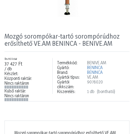
Mozgó sorompókar-tartó sorompórúdhoz
erősíthető VE.AM BENINCA - BENIVE.AM
Bruttó listaár
Termékkód:
BENIVE.AM
37 427 Ft
Gyártó:
BENINCA
/ db
Brand:
BENINCA
Készlet:
Gyártói típus:
VE.AM
Központi raktár:
Gyártói
9078020
Nincs raktáron
cikkszám:
Külső raktár:
Kiszerelés:
1 db
(bontható)
Nincs raktáron
Mozgó sorompókar-tartó sorompórúdhoz erősíthető VE.AM