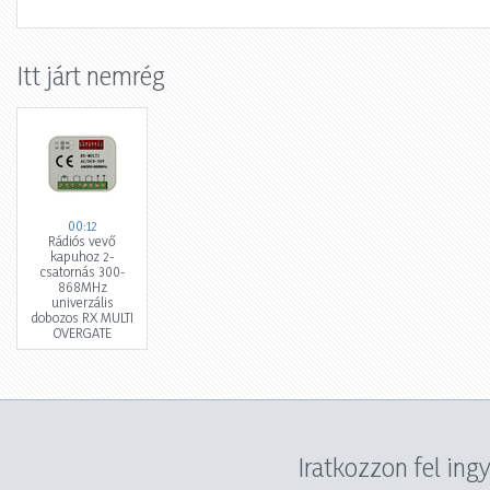
Itt járt nemrég
00:12
Rádiós vevő
kapuhoz 2-
csatornás 300-
868MHz
univerzális
dobozos RX MULTI
OVERGATE
Iratkozzon fel ing