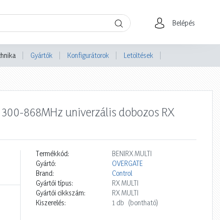
Belépés
chnika
Gyártók
Konfigurátorok
Letöltések
s 300-868MHz univerzális dobozos RX
Termékkód:
BENIRX MULTI
Gyártó:
OVERGATE
Brand:
Control
Gyártói típus:
RX MULTI
Gyártói cikkszám:
RX MULTI
Kiszerelés:
1 db
(bontható)