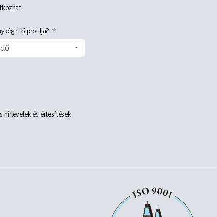
atkozhat.
ysége fő profilja?
edő
 hírlevelek és értesítések