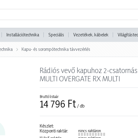
Installációtechnika
Speciális
Vezetékek, kábelek
Világításte
echnika
Kapu- és sorompótechnika távvezérlés
Rádiós vevő kapuhoz 2-csatorná
MULTI OVERGATE RX MULTI
Bruttó listaár
14 796 Ft
/ db
Készlet:
Központi raktár:
nincs raktáron
nincs raktáron