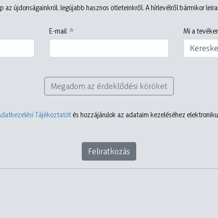
p az újdonságainkról, legújabb hasznos ötleteinkről. A hírlevélről bármikor leir
E-mail
Mi a tevéken
Keresk
Megadom az érdeklődési köröket
Adatkezelési Tájékoztatót
és hozzájárulok az adataim kezeléséhez elektronikus
Feliratkozás