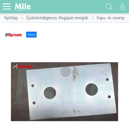
Nyitólap
Épületintelligencia, Megújuló energiák
Kapu- és sorompót
kifutó