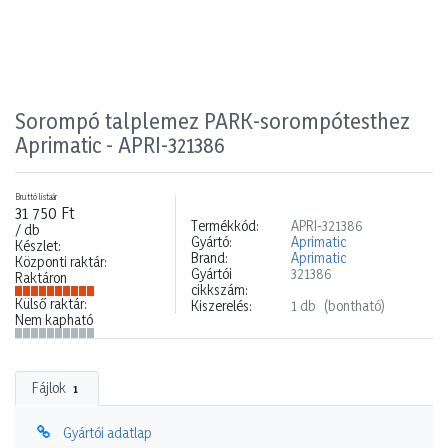
Sorompó talplemez PARK-sorompótesthez
Aprimatic - APRI-321386
Bruttó listaár
31 750 Ft
Termékkód:
APRI-321386
/ db
Gyártó:
Aprimatic
Készlet:
Brand:
Aprimatic
Központi raktár:
Gyártói
321386
Raktáron
cikkszám:
Külső raktár:
Kiszerelés:
1 db
(bontható)
Nem kapható
Fájlok
1
Gyártói adatlap