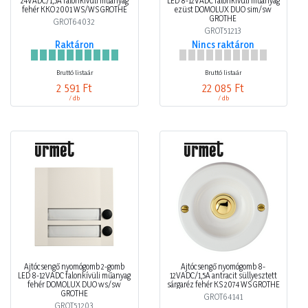
24VADC/1,5A falonkívüli műanyag
LED 8-12VADC falonkívüli műanyag
fehér KKO 2001 WS/WS GROTHE
ezüst DOMOLUX DUO sim/sw
GROTHE
GROT64032
GROT51213
Raktáron
Nincs raktáron
Bruttó listaár
Bruttó listaár
2 591 Ft
22 085 Ft
/ db
/ db
Ajtócsengő nyomógomb 2-gomb
Ajtócsengő nyomógomb 8-
LED 8-12VADC falonkívüli műanyag
12VADC/1,5A antracit süllyesztett
fehér DOMOLUX DUO ws/sw
sárgaréz fehér KS 2074 WS GROTHE
GROTHE
GROT64141
GROT51203