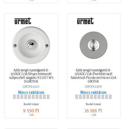
Ajtócsengő nyomógomb 8-
Ajtócsengő nyomógomb 8-
12VADC/1,5A fényes krómozott
12VADC/1,5A IP44 fehér/acél
süllyesztett sárgaréz KS 2077 WS
falonkívüli Piccolo cerchio ws V2A
SI GROTHE
GROTHE
GROT64145
GROT64190
Nincs raktáron
Nincs raktáron
Bruttó listaár
Bruttó listaár
9 550 Ft
16 916 Ft
/ db
/ db