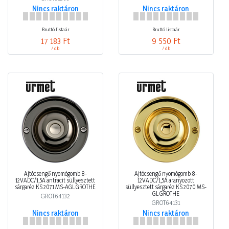
Nincs raktáron
Nincs raktáron
Bruttó listaár
Bruttó listaár
17 183 Ft
9 550 Ft
/ db
/ db
Ajtócsengő nyomógomb 8-
Ajtócsengő nyomógomb 8-
12VADC/1,5A antracit süllyesztett
12VADC/1,5A aranyozott
sárgaréz KS 2071 MS-AGL GROTHE
süllyesztett sárgaréz KS 2070 MS-
GL GROTHE
GROT64132
GROT64131
Nincs raktáron
Nincs raktáron