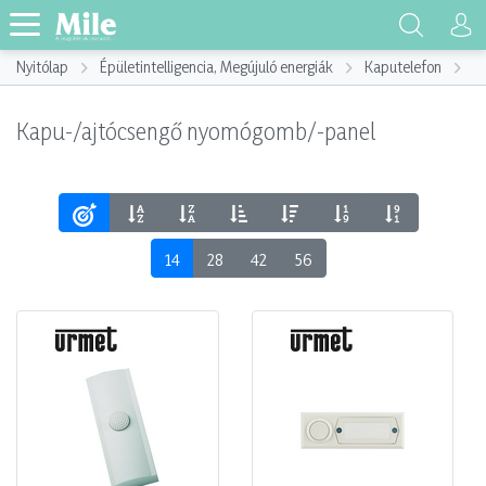
Nyitólap
Épületintelligencia, Megújuló energiák
Kaputelefon
K
Kapu-/ajtócsengő nyomógomb/-panel
14
28
42
56