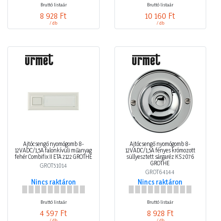
Bruttó listaár
Bruttó listaár
8 928 Ft
10 160 Ft
/ db
/ db
Ajtócsengő nyomógomb 8-
Ajtócsengő nyomógomb 8-
12VADC/1,5A falonkívüli műanyag
12VADC/1,5A fényes krómozott
fehér Combifix II ETA 2122 GROTHE
süllyesztett sárgaréz KS 2076
GROTHE
GROT51014
GROT64144
Nincs raktáron
Nincs raktáron
Bruttó listaár
Bruttó listaár
4 597 Ft
8 928 Ft
/ db
/ db