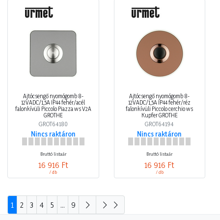
Ajtócsengő nyomógomb 8-
Ajtócsengő nyomógomb 8-
12VADC/1,5A IP44 fehér/acél
12VADC/1,5A IP44 fehér/réz
falonkívüli Piccolo Piazza ws V2A
falonkívüli Piccolo cerchio ws
GROTHE
Kupfer GROTHE
GROT64180
GROT64194
Nincs raktáron
Nincs raktáron
Bruttó listaár
Bruttó listaár
16 916 Ft
16 916 Ft
/ db
/ db
1
2
3
4
5
...
9