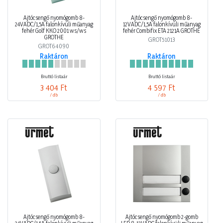
Ajtócsengő nyomógomb 8-
Ajtócsengő nyomógomb 8-
24VADC/1,5A falonkívüli műanyag
12VADC/1,5A falonkívüli műanyag
fehér Golf KKO 2001 ws/ws
fehér Combifix ETA 2121A GROTHE
GROTHE
GROT51013
GROT64090
Raktáron
Raktáron
Bruttó listaár
Bruttó listaár
3 404 Ft
4 597 Ft
/ db
/ db
Ajtócsengő nyomógomb 8-
Ajtócsengő nyomógomb 2-gomb