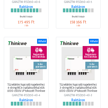
GANZTW-RSD150-40-6
GANZTW-RSD150-40-5
Raktáron
Raktáron
Bruttó listaár
Bruttó listaár
175 495 Ft
158 166 Ft
/ db
/ db
Kifutó
Kifutó
Ingyenes
Ingyenes
kiszállítás
kiszállítás
5 év
5 év
garancia
garancia
Tűzvédelmi kapcsoló napelemhez
Tűzvédelmi kapcsoló napelemhez
4-string MC4-csatlakozókkal 40A
3-string MC4-csatlakozókkal 40A
1000-1500V 2P tokozott Thinkwe
1000-1500V 2P tokozott Thinkwe
GANZTW-RSD150-40-4
GANZTW-RSD150-40-3
Raktáron
Raktáron