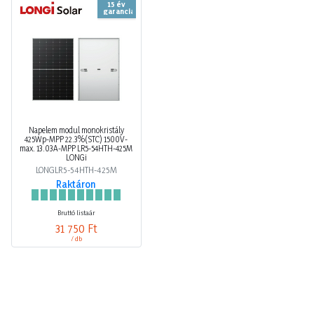
15 év
garancia
Napelem modul monokristály
425Wp-MPP 22.3%(STC) 1500V-
max. 13.03A-MPP LR5-54HTH-425M
LONGi
LONGLR5-54HTH-425M
Raktáron
Bruttó listaár
31 750 Ft
/ db