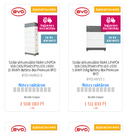
Ajánlati termék
Ajánlati termék
Ingyenes
Ingyenes
kiszállítás
kiszállítás
10 év
10 év
garancia
garancia
Szolár akkumulátor blokk LiFePO4
Szolár akkumulátor blokk LiFePO4
50A CAN/RS485 IP55 200-288V
50A CAN/RS485 IP55 160-203V
13.8kWh Battery-Box Premium BYD
5.1kWh 91kg Battery-Box Premium
BYD
BYD-HVM13.8
BYD-HVS5.1
Nincs raktáron
Nincs raktáron
Bruttó listaár
Bruttó listaár
3 508 083 Ft
1 511 833 Ft
/ db
/ db
Ajánlati termék
Ajánlati termék