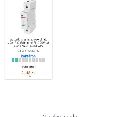
Biztosítós szakaszoló sorolható
20A 1P 10x38mm-betét 1000V 1M
kalapsínre 90AM GEWISS
GEWIGW96226
Raktáron
Bruttó listaár
2 418 Ft
/ db
Napelem modul