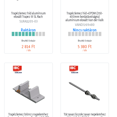
Trapézlemez híd alumínium
Trapézlemez híd +EPDM (350-
eloxált Trapez III SL Rack
400mm bordatávolságra)
alumínium eloxált Van der Valk
SLRA11205-03
VAND7269480
Raktáron
Nincs raktáron
Bruttó listaár
Bruttó listaár
2 814 Ft
5 380 Ft
/ db
/ db
Trapézlemez bilincs napelemhez
Tőcsavar/ászokcsavar nepelemhez