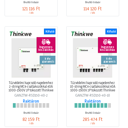
Bruttó listaár
Bruttó listaár
121 116 Ft
114 120 Ft
/ db
/ db
Kifutó
Kifutó
Ingyenes
Ingyenes
kiszállítás
kiszállítás
5 év
5 év
garancia
garancia
Tűzvédelmi kapcsoló napelemhez
Tűzvédelmi kapcsoló napelemhez
2-string MC4-csatlakozókkal 40A
10-string MC4-csatlakozókkal 40A
1000-1500V 2P tokozott Thinkwe
1000-1500V 2P tokozott Thinkwe
GANZTW-RSD150-40-2
GANZTW-RSD150-40-10
Raktáron
Raktáron
Bruttó listaár
Bruttó listaár
82 159 Ft
285 474 Ft
/ db
/ db