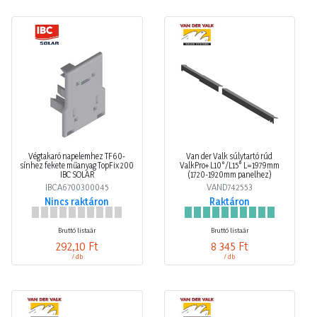
Végtakaró napelemhez TF60-
Van der Valk súlytartó rúd
sínhez fekete műanyag TopFix 200
ValkPro+ L10°/L15° L=1979mm
IBC SOLAR
(1720-1920mm panelhez)
IBCA6700300045
VAND742553
Nincs raktáron
Raktáron
Bruttó listaár
Bruttó listaár
292,10 Ft
8 345 Ft
/ db
/ db