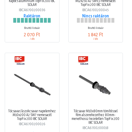
kapocs alumínium TopFix 200 IBC
M12x250 A2 SW9,3 nemesacél
SOLAR
TopFix 200 IBC SOLAR
IBCA6700200036
IBCA6700200045
Raktáron
Nincs raktáron
Bruttó listaár
Bruttó listaár
2 070 Ft
1 842 Ft
/ db
/ db
Tőcsavar/ászokcsavar napelemhez
Tőcsavar M10x80mm tömítéssel
M10x200 A2 SW7 nemesacél
fém alszerekezethez 80mm-
TopFix 200 IBC SOLAR
menethossz kezeletlen TopFix 200
IBC SOLAR
IBCA6700200026
IBCA6700200018