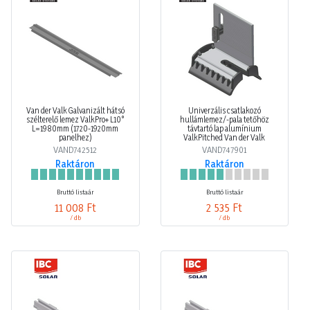
Van der Valk Galvanizált hátsó
Univerzális csatlakozó
szélterelő lemez ValkPro+ L10°
hullámlemez/-pala tetőhöz
L=1980mm (1720-1920mm
távtartó lap alumínium
panelhez)
ValkPitched Van der Valk
VAND742512
VAND747901
Raktáron
Raktáron
Bruttó listaár
Bruttó listaár
11 008 Ft
2 535 Ft
/ db
/ db