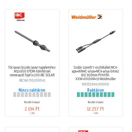
Tőcsavar/ászokcsavar napelemhez
Szolár szerelt Y-osztókábel MC4-
M12x300 EPDM-tömítéssel
apa+WM4C-anya+MC4-anya 6mm2
nemesacél TopFix 200 IBC SOLAR
1kV 360mm PVHYM-
XXW+XX06M+15 Weidmüller
IBCA6700200041
WEID2814200000
Nincs raktáron
Raktáron
Bruttó listaár
Bruttó listaár
2 134 Ft
12 257 Ft
/ db
/ db