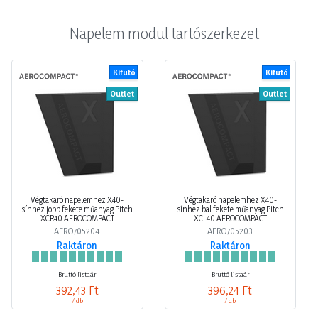
Napelem modul tartószerkezet
Kifutó
Kifutó
Outlet
Outlet
Végtakaró napelemhez X40-
Végtakaró napelemhez X40-
sínhez jobb fekete műanyag Pitch
sínhez bal fekete műanyag Pitch
XCR40 AEROCOMPACT
XCL40 AEROCOMPACT
AERO705204
AERO705203
Raktáron
Raktáron
Bruttó listaár
Bruttó listaár
392,43 Ft
396,24 Ft
/ db
/ db