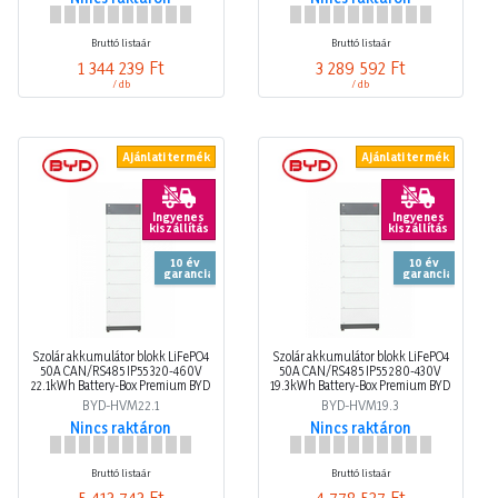
Bruttó listaár
Bruttó listaár
1 344 239 Ft
3 289 592 Ft
/ db
/ db
Ajánlati termék
Ajánlati termék
Ingyenes
Ingyenes
kiszállítás
kiszállítás
10 év
10 év
garancia
garancia
Szolár akkumulátor blokk LiFePO4
Szolár akkumulátor blokk LiFePO4
50A CAN/RS485 IP55 320-460V
50A CAN/RS485 IP55 280-430V
22.1kWh Battery-Box Premium BYD
19.3kWh Battery-Box Premium BYD
BYD-HVM22.1
BYD-HVM19.3
Nincs raktáron
Nincs raktáron
Bruttó listaár
Bruttó listaár
5 413 743 Ft
4 778 527 Ft