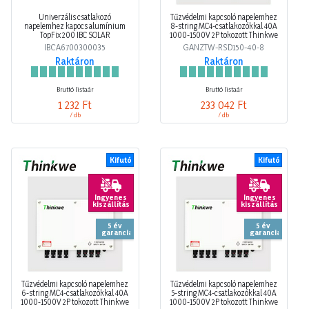
Univerzális csatlakozó
Tűzvédelmi kapcsoló napelemhez
napelemhez kapocs alumínium
8-string MC4-csatlakozókkal 40A
TopFix 200 IBC SOLAR
1000-1500V 2P tokozott Thinkwe
IBCA6700300035
GANZTW-RSD150-40-8
Raktáron
Raktáron
Bruttó listaár
Bruttó listaár
1 232 Ft
233 042 Ft
/ db
/ db
Kifutó
Kifutó
Ingyenes
Ingyenes
kiszállítás
kiszállítás
5 év
5 év
garancia
garancia
Tűzvédelmi kapcsoló napelemhez
Tűzvédelmi kapcsoló napelemhez
6-string MC4-csatlakozókkal 40A
5-string MC4-csatlakozókkal 40A
1000-1500V 2P tokozott Thinkwe
1000-1500V 2P tokozott Thinkwe