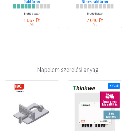
Raktáron
Nincs raktáron
Bruttó listaár
Bruttó listaár
1 067 Ft
2 040 Ft
/ db
/ db
Napelem szerelési anyag
Kifutó
Ingyenes
kiszállítás
5 év
garancia