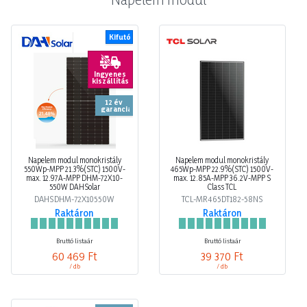
Kifutó
Ingyenes
kiszállítás
12 év
garancia
Napelem modul monokristály
Napelem modul monokristály
550Wp-MPP 21.3%(STC) 1500V-
465Wp-MPP 22.9%(STC) 1500V-
max. 12.97A-MPP DHM-72X10-
max. 12.85A-MPP 36.2V-MPP S
550W DAHSolar
Class TCL
DAHSDHM-72X10550W
TCL-MR465DT182-58NS
Raktáron
Raktáron
Bruttó listaár
Bruttó listaár
60 469 Ft
39 370 Ft
/ db
/ db