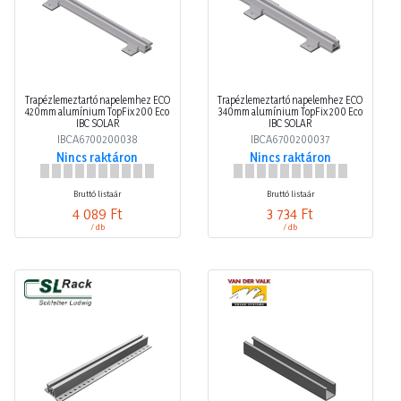
Trapézlemeztartó napelemhez ECO
Trapézlemeztartó napelemhez ECO
420mm alumínium TopFix 200 Eco
340mm alumínium TopFix 200 Eco
IBC SOLAR
IBC SOLAR
IBCA6700200038
IBCA6700200037
Nincs raktáron
Nincs raktáron
Bruttó listaár
Bruttó listaár
4 089 Ft
3 734 Ft
/ db
/ db