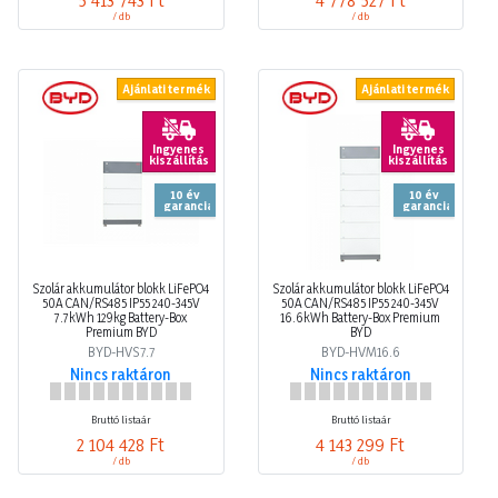
/ db
/ db
Ajánlati termék
Ajánlati termék
Ingyenes
Ingyenes
kiszállítás
kiszállítás
10 év
10 év
garancia
garancia
Szolár akkumulátor blokk LiFePO4
Szolár akkumulátor blokk LiFePO4
50A CAN/RS485 IP55 240-345V
50A CAN/RS485 IP55 240-345V
7.7kWh 129kg Battery-Box
16.6kWh Battery-Box Premium
Premium BYD
BYD
BYD-HVS7.7
BYD-HVM16.6
Nincs raktáron
Nincs raktáron
Bruttó listaár
Bruttó listaár
2 104 428 Ft
4 143 299 Ft
/ db
/ db