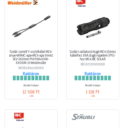
Szolár szerelt Y-osztókábel MC4-
Szolár csatlakozó dugó MC4 10mm2
anya+WM4C-apa+MC4-apa 6mm2
kábelhez 69A dugó napelem (PV)-
1kV 360mm PVHYM+XXW-
hoz MC4 IBC SOLAR
XX06M-15 Weidmüller
IBCA7200100108
WEID2814210000
Raktáron
Raktáron
Bruttó listaár
Bruttó listaár
12 508 Ft
1 118 Ft
/ db
/ db