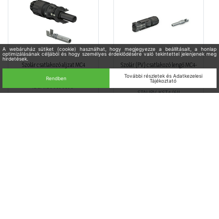
Szolár csatlakozó aljzat MC4
Szolár (PV) csatlakozó lengő MC4-
10mm2 kábelhez 69A hüvely
apa d7-8,8mm 4-6mm2-kábel
napelem (PV)-hoz MC4 IBC SOLAR
1000V dugó PV-KST4/6II-UR
Staubli
IBCA7200100109
STAUPV-KST4/6II
Raktáron
Nincs raktáron
Bruttó listaár
Bruttó listaár
1 478 Ft
762,00 Ft
/ db
/ db
Napelem tartozék