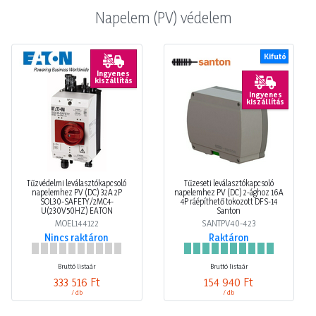
Napelem (PV) védelem
Kifutó
Ingyenes
kiszállítás
Ingyenes
kiszállítás
Tűzvédelmi leválasztókapcsoló
Tűzeseti leválasztókapcsoló
napelemhez PV (DC) 32A 2P
napelemhez PV (DC) 2-ághoz 16A
SOL30-SAFETY/2MC4-
4P ráépíthető tokozott DFS-14
U(230V50HZ) EATON
Santon
MOEL144122
SANTPV40-423
Nincs raktáron
Raktáron
Bruttó listaár
Bruttó listaár
333 516 Ft
154 940 Ft
/ db
/ db