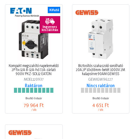
Kifutó
Ingyenes
kiszállítás
Kompakt megszakító napelemvédő
Biztosítós szakaszoló sorolható
2P fix 12A 8-12A-hő 72A-zárlati
20A 2P 10x38mm-betét 1000V 2M
900V PKZ-SOL12 EATON
kalapsínre 90AM GEWISS
MOEL120937
GEWIGW96227
Raktáron
Nincs raktáron
Bruttó listaár
Bruttó listaár
79 964 Ft
4 651 Ft
/ db
/ db