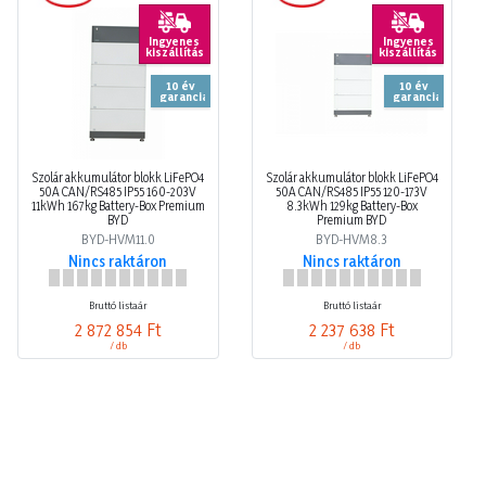
Ingyenes
Ingyenes
kiszállítás
kiszállítás
10 év
10 év
garancia
garancia
Szolár akkumulátor blokk LiFePO4
Szolár akkumulátor blokk LiFePO4
50A CAN/RS485 IP55 160-203V
50A CAN/RS485 IP55 120-173V
11kWh 167kg Battery-Box Premium
8.3kWh 129kg Battery-Box
BYD
Premium BYD
BYD-HVM11.0
BYD-HVM8.3
Nincs raktáron
Nincs raktáron
Bruttó listaár
Bruttó listaár
2 872 854 Ft
2 237 638 Ft
/ db
/ db