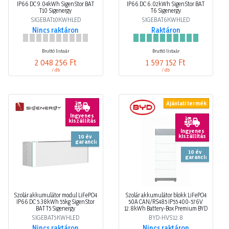
IP66 DC 9.04kWh SigenStor BAT
IP66 DC 6.02kWh SigenStor BAT
T10 Sigenergy
T6 Sigenergy
SIGEBAT10KWHLED
SIGEBAT6KWHLED
Nincs raktáron
Raktáron
Bruttó listaár
Bruttó listaár
2 048 256 Ft
1 597 152 Ft
/ db
/ db
Ajánlati termék
Ingyenes
kiszállítás
Ingyenes
kiszállítás
10 év
garancia
10 év
garancia
Szolár akkumulátor modul LiFePO4
Szolár akkumulátor blokk LiFePO4
IP66 DC 5.38kWh 55kg SigenStor
50A CAN/RS485 IP55 400-576V
BAT T5 Sigenergy
12.8kWh Battery-Box Premium BYD
SIGEBAT5KWHLED
BYD-HVS12.8
Nincs raktáron
Nincs raktáron