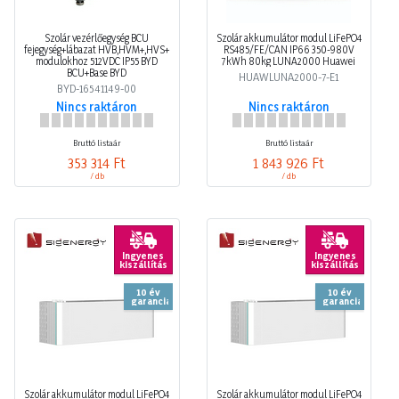
Szolár vezérlőegység BCU
Szolár akkumulátor modul LiFePO4
fejegység+lábazat HVB,HVM+,HVS+
RS485/FE/CAN IP66 350-980V
modulokhoz 512VDC IP55 BYD
7kWh 80kg LUNA2000 Huawei
BCU+Base BYD
HUAWLUNA2000-7-E1
BYD-16541149-00
Nincs raktáron
Nincs raktáron
Bruttó listaár
Bruttó listaár
353 314 Ft
1 843 926 Ft
/ db
/ db
Ingyenes
Ingyenes
kiszállítás
kiszállítás
10 év
10 év
garancia
garancia
Szolár akkumulátor modul LiFePO4
Szolár akkumulátor modul LiFePO4