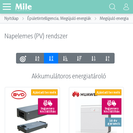
Nyitólap
Épületintelligencia, Megújuló energiák
Megújuló energia h
Napelemes (PV) rendszer
Akkumulátoros energiatároló
Ajánlati termék
Ajánlati termék
Ingyenes
Ingyenes
kiszállítás
kiszállítás
10 év
garancia