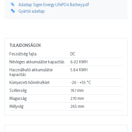
Adatlap Sigen Energy LifePO4 Battery.pdf
Gyártói adatlap
TULAJDONSÁGOK
Feszültség fajta
DC
Névleges akkumulátor kapacitás
6.02
KWH
Használható akkumulátor
5.84
KWH
kapacitás
Környezeti hőmérséklet
-20 - +55
°C
Szélesség
767
mm
Magasság
270
mm
Mélység
265
mm