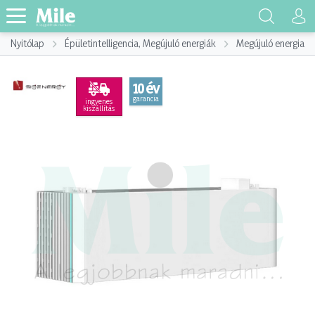
Nyitólap
Épületintelligencia, Megújuló energiák
Megújuló energia h
10 év
garancia
ingyenes
kiszállítás