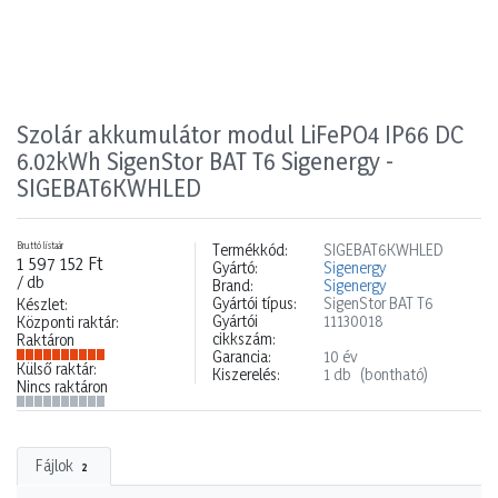
Szolár akkumulátor modul LiFePO4 IP66 DC
6.02kWh SigenStor BAT T6 Sigenergy -
SIGEBAT6KWHLED
Bruttó listaár
Termékkód:
SIGEBAT6KWHLED
1 597 152 Ft
Gyártó:
Sigenergy
/ db
Brand:
Sigenergy
Gyártói típus:
SigenStor BAT T6
Készlet:
Gyártói
11130018
Központi raktár:
cikkszám:
Raktáron
Garancia:
10 év
Külső raktár:
Kiszerelés:
1 db
(bontható)
Nincs raktáron
Fájlok
2