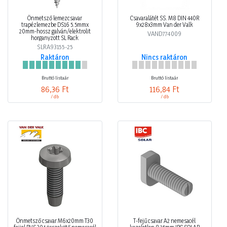
Önmetsző lemezcsavar
Csavaralátét SS. M8 DIN 440R
trapézlemezbe DS16 5.5mmx
9x28x3mm Van der Valk
20mm-hossz galván/elektrolit
VAND774009
horganyzott SL Rack
SLRA93155-25
Raktáron
Nincs raktáron
Bruttó listaár
Bruttó listaár
86,36 Ft
116,84 Ft
/ db
/ db
Önmetsző csavar M6x20mm T30
T-fejű csavar A2 nemesacél