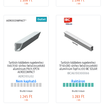
/ db
/ db
Outlet
Tartósín toldóelem napelemhez
Tartósín toldóelem napelemhez
X40/X50-sínhez belső összekötő
TF50+(M)-sínhez belső összekötő
alumínium Pitch XPCN
alumínium TopFix 200 IBC SOLAR
AEROCOMPACT
IBCA6700300066
AERO705202
Nem kapható
Raktáron
Bruttó listaár
Bruttó listaár
1 245 Ft
1 283 Ft
/ db
/ db