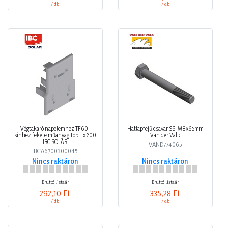
/ db
/ db
Végtakaró napelemhez TF60-
Hatlapfejű csavar SS. M8x65mm
sínhez fekete műanyag TopFix 200
Van der Valk
IBC SOLAR
VAND774065
IBCA6700300045
Nincs raktáron
Nincs raktáron
Bruttó listaár
Bruttó listaár
292,10 Ft
335,28 Ft
/ db
/ db