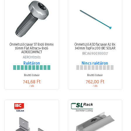
Önmetsző csavar ST 8x16 8mmx
Önmetsző ASD facsavar A2 8x
16mm Flat Altracs+ 8x16
340mm TopFix 200 IBC SOLAR
AEROCOMPACT
IBCA6900300017
AERO701501
Raktáron
Nincs raktáron
Bruttó listaár
Bruttó listaár
741,68 Ft
762,00 Ft
/ db
/ db