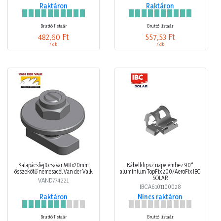
Raktáron
Raktáron
Bruttó listaár
Bruttó listaár
482,60 Ft
557,53 Ft
/ db
/ db
Kalapácsfejű csavar M8x20mm
Kábelklipsz napelemhez 90°
összekötő nemesacél Van der Valk
alumínium TopFix 200/AeroFix IBC
SOLAR
VAND774221
IBCA6101100028
Raktáron
Nincs raktáron
Bruttó listaár
Bruttó listaár