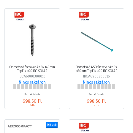
Önmetsző facsavar A2 8x 140mm
Önmetsző ASD facsavar A2 8x
TopFix 200 IBC SOLAR
280mm TopFix 200 IBC SOLAR
IBCA6900300010
IBCA6900300016
Nincs raktáron
Nincs raktáron
Bruttó listaár
Bruttó listaár
698,50 Ft
698,50 Ft
/ db
/ db
Kifutó