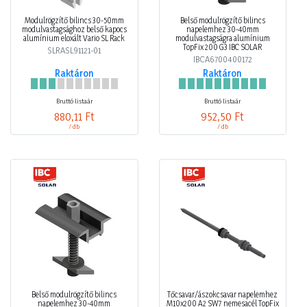
Modulrögzítő bilincs 30-50mm
Belső modulrögzítő bilincs
modulvastagsághoz belső kapocs
napelemhez 30-40mm
alumínium eloxált Vario SL Rack
modulvastagságra alumínium
TopFix 200 G3 IBC SOLAR
SLRASL91121-01
IBCA6700400172
Raktáron
Raktáron
Bruttó listaár
Bruttó listaár
880,11 Ft
952,50 Ft
/ db
/ db
Belső modulrögzítő bilincs
Tőcsavar/ászokcsavar napelemhez
napelemhez 30-40mm
M10x200 A2 SW7 nemesacél TopFix