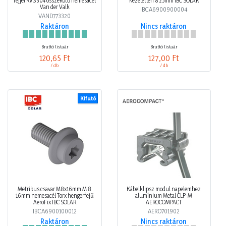
fejjel RVS 304 összekötő nemesacél
kezeletlen 8 25mm IBC SOLAR
Van der Valk
IBCA6900900004
VAND773320
Raktáron
Nincs raktáron
Bruttó listaár
Bruttó listaár
120,65 Ft
127,00 Ft
/ db
/ db
Kifutó
Metrikus csavar M8x16mm M 8
Kábelklipsz modul napelemhez
16mm nemesacél Torx hengerfejű
alumínium Metal CLP-M
AeroFix IBC SOLAR
AEROCOMPACT
IBCA6900100012
AERO701902
Raktáron
Nincs raktáron