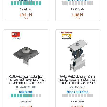
Bruttó listaár
Bruttó listaár
1 067 Ft
1 118 Ft
/ db
/ db
Csatlakozócsavar napelemhez
Modulrögzítő bilincs 28-50mm
TF50-potenciálkiegyenlítő sínhez
modulvastagsághoz szélső kapocs
6-10mm TopFix 200 IBC SOLAR
alumínium eloxált Van der Valk
IBCA6700200013
VAND721550
Raktáron
Nincs raktáron
Bruttó listaár
Bruttó listaár
1 168 Ft
1 198 Ft