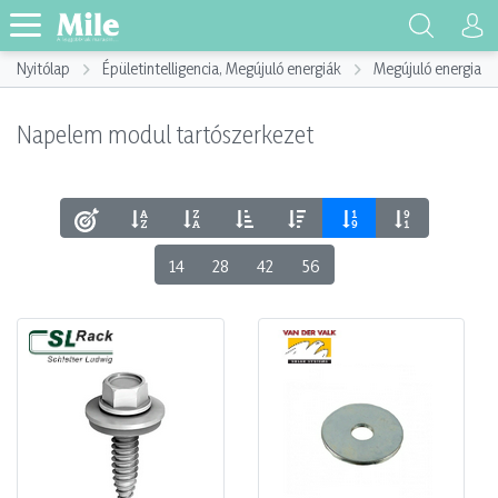
Nyitólap
Épületintelligencia, Megújuló energiák
Megújuló energia h
Napelem modul tartószerkezet
14
28
42
56