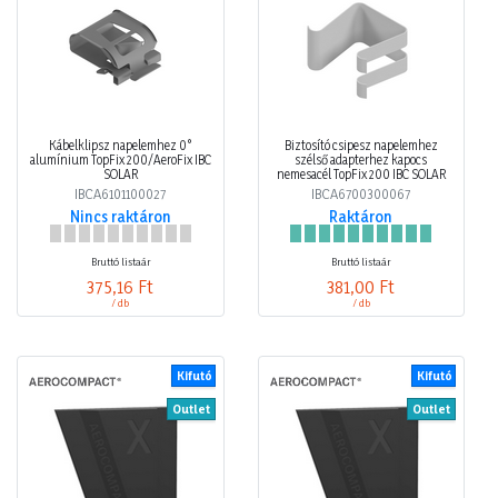
Kábelklipsz napelemhez 0°
Biztosító csipesz napelemhez
alumínium TopFix 200/AeroFix IBC
szélső adapterhez kapocs
SOLAR
nemesacél TopFix 200 IBC SOLAR
IBCA6101100027
IBCA6700300067
Nincs raktáron
Raktáron
Bruttó listaár
Bruttó listaár
375,16 Ft
381,00 Ft
/ db
/ db
Kifutó
Kifutó
Outlet
Outlet