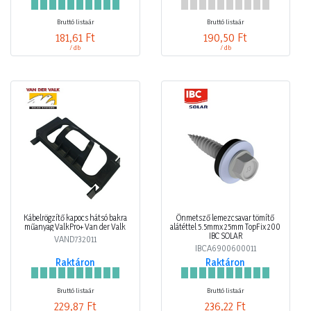
Bruttó listaár
Bruttó listaár
181,61 Ft
190,50 Ft
/ db
/ db
Kábelrögzítő kapocs hátsó bakra
Önmetsző lemezcsavar tömítő
műanyag ValkPro+ Van der Valk
alátéttel 5.5mmx 25mm TopFix 200
IBC SOLAR
VAND732011
IBCA6900600011
Raktáron
Raktáron
Bruttó listaár
Bruttó listaár
229,87 Ft
236,22 Ft