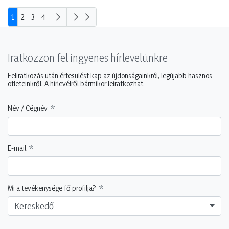
1
2
3
4
Iratkozzon fel ingyenes hírlevelünkre
Feliratkozás után értesülést kap az újdonságainkról, legújabb hasznos
ötleteinkről. A hírlevélről bármikor leiratkozhat.
Név / Cégnév
E-mail
Mi a tevékenysége fő profilja?
Kereskedő