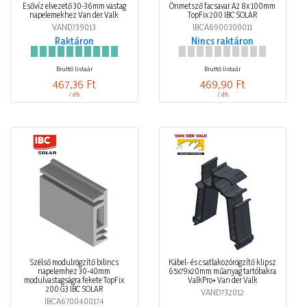
Esővíz elvezető 30-36mm vastag
Önmetsző facsavar A2 8x 100mm
napelemekhez Van der Valk
TopFix 200 IBC SOLAR
VAND739013
IBCA6900300011
Raktáron
Nincs raktáron
Bruttó listaár
Bruttó listaár
467,36 Ft
469,90 Ft
/ db
/ db
Szélső modulrögzítő bilincs
Kábel- és csatlakozórögzítő klipsz
napelemhez 30-40mm
65x79x20mm műanyag tartóbakra
modulvastagságra fekete TopFix
ValkPro+ Van der Valk
200 G3 IBC SOLAR
VAND732012
IBCA6700400174