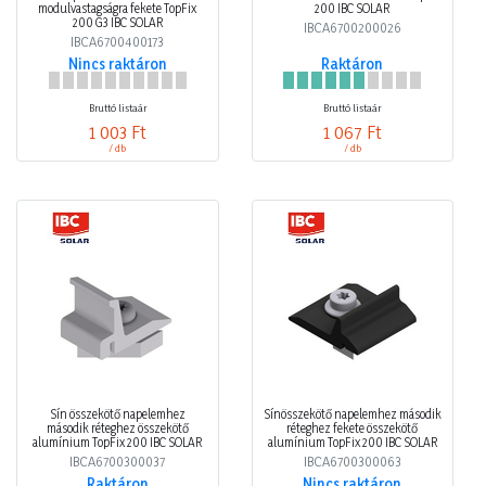
modulvastagságra fekete TopFix
200 IBC SOLAR
200 G3 IBC SOLAR
IBCA6700200026
IBCA6700400173
Nincs raktáron
Raktáron
Bruttó listaár
Bruttó listaár
1 003 Ft
1 067 Ft
/ db
/ db
Sín összekötő napelemhez
Sínösszekötő napelemhez második
második réteghez összekötő
réteghez fekete összekötő
alumínium TopFix 200 IBC SOLAR
alumínium TopFix 200 IBC SOLAR
IBCA6700300037
IBCA6700300063
Raktáron
Nincs raktáron