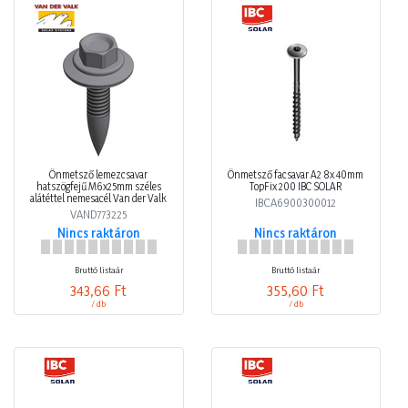
Önmetsző lemezcsavar
Önmetsző facsavar A2 8x 40mm
hatszögfejű M6x25mm széles
TopFix 200 IBC SOLAR
alátéttel nemesacél Van der Valk
IBCA6900300012
VAND773225
Nincs raktáron
Nincs raktáron
Bruttó listaár
Bruttó listaár
343,66 Ft
355,60 Ft
/ db
/ db