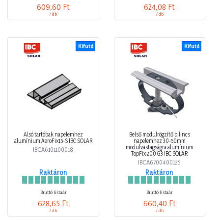
609,60 Ft
624,08 Ft
/ db
/ db
Kifutó
Kifutó
Alsó tartóbak napelemhez
Belső modulrögzítő bilincs
alumínium AeroFix15-S IBC SOLAR
napelemhez 30-50mm
modulvastagságra alumínium
IBCA6101100018
TopFix 200 G3 IBC SOLAR
IBCA6700400125
Raktáron
Raktáron
Bruttó listaár
Bruttó listaár
628,65 Ft
660,40 Ft
/ db
/ db