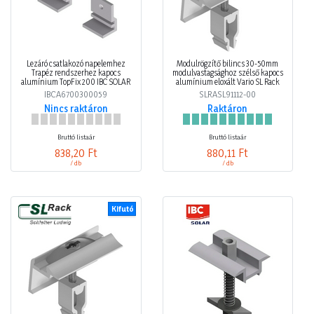
Lezáró csatlakozó napelemhez
Modulrögzítő bilincs 30-50mm
Trapéz rendszerhez kapocs
modulvastagsághoz szélső kapocs
alumínium TopFix 200 IBC SOLAR
alumínium eloxált Vario SL Rack
IBCA6700300059
SLRASL91112-00
Nincs raktáron
Raktáron
Bruttó listaár
Bruttó listaár
838,20 Ft
880,11 Ft
/ db
/ db
Kifutó