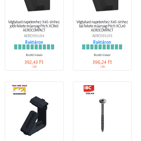
Végtakaró napelemhez X40-sínhez
Végtakaró napelemhez X40-sínhez
jobb fekete műanyag Pitch XCR40
bal fekete műanyag Pitch XCL40
AEROCOMPACT
AEROCOMPACT
AERO705204
AERO705203
Raktáron
Raktáron
Bruttó listaár
Bruttó listaár
392,43 Ft
396,24 Ft
/ db
/ db