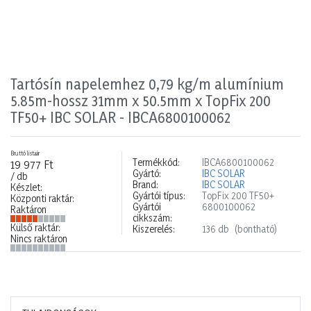
Tartósín napelemhez 0,79 kg/m alumínium
5.85m-hossz 31mm x 50.5mm x TopFix 200
TF50+ IBC SOLAR - IBCA6800100062
Bruttó listaár
Termékkód:
IBCA6800100062
19 977 Ft
Gyártó:
IBC SOLAR
/ db
Brand:
IBC SOLAR
Készlet:
Gyártói típus:
TopFix 200 TF50+
Központi raktár:
Gyártói
6800100062
Raktáron
cikkszám:
Külső raktár:
Kiszerelés:
136 db
(bontható)
Nincs raktáron