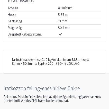
TULAJDONSÁGOK
Anyaga
alumínium
Hossz
5.85
m
Szélesség
31
mm
Magasság
50.5
mm
Beépített kábelcsatorna
Tartósín napelemhez 0,79 kg/m alumínium 5.85m-hossz
31mm x 50.5mm x TopFix 200 TF50+ IBC SOLAR
Iratkozzon fel ingyenes hírlevelünkre
Feliratkozás után értesülést kap az újdonságainkról, legújabb hasznos
ötleteinkről. A hírlevélről bármikor leiratkozhat.