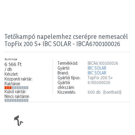
Tetőkampó napelemhez cserépre nemesacél
TopFix 200 S+ IBC SOLAR - IBCA6700100026
Bruttó listaár
Termékkód:
IBCA6700100026
6 566 Ft
Gyártó:
IBC SOLAR
/ db
Brand:
IBC SOLAR
Készlet:
Gyártói típus:
TopFix 200 S+
Központi raktár:
Gyártói
6700100026
Raktáron
cikkszám:
Külső raktár:
Kiszerelés:
600 db
(bontható)
Nincs raktáron