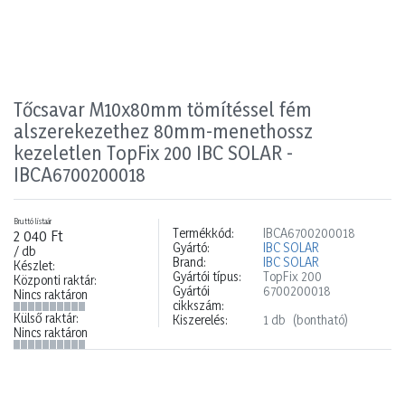
Tőcsavar M10x80mm tömítéssel fém
alszerekezethez 80mm-menethossz
kezeletlen TopFix 200 IBC SOLAR -
IBCA6700200018
Bruttó listaár
Termékkód:
IBCA6700200018
2 040 Ft
Gyártó:
IBC SOLAR
/ db
Brand:
IBC SOLAR
Készlet:
Gyártói típus:
TopFix 200
Központi raktár:
Gyártói
6700200018
Nincs raktáron
cikkszám:
Külső raktár:
Kiszerelés:
1 db
(bontható)
Nincs raktáron