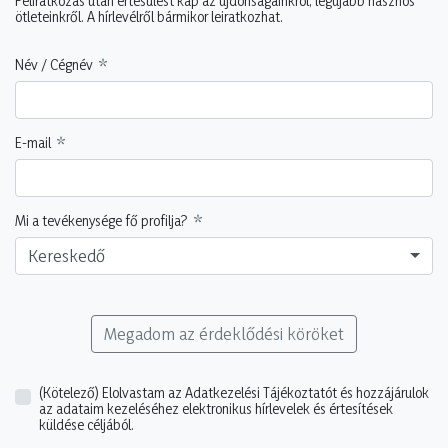
Feliratkozás után értesülést kap az újdonságainkról, legújabb hasznos
ötleteinkről. A hírlevélről bármikor leiratkozhat.
Név / Cégnév
E-mail
Mi a tevékenysége fő profilja?
Kereskedő
Megadom az érdeklődési köröket
(Kötelező)
Elolvastam az Adatkezelési Tájékoztatót és hozzájárulok
az adataim kezeléséhez elektronikus hírlevelek és értesítések
küldése céljából.