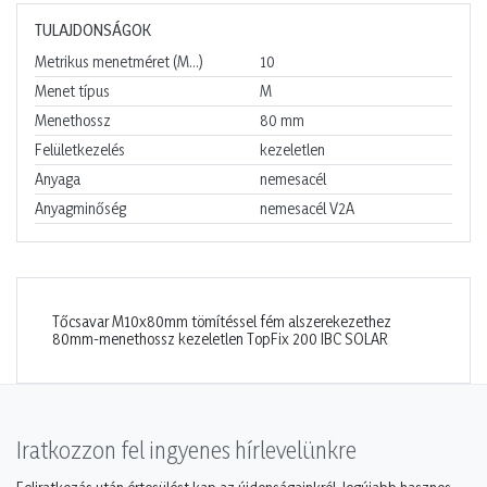
TULAJDONSÁGOK
Metrikus menetméret (M…)
10
Menet típus
M
Menethossz
80
mm
Felületkezelés
kezeletlen
Anyaga
nemesacél
Anyagminőség
nemesacél V2A
Tőcsavar M10x80mm tömítéssel fém alszerekezethez
80mm-menethossz kezeletlen TopFix 200 IBC SOLAR
Iratkozzon fel ingyenes hírlevelünkre