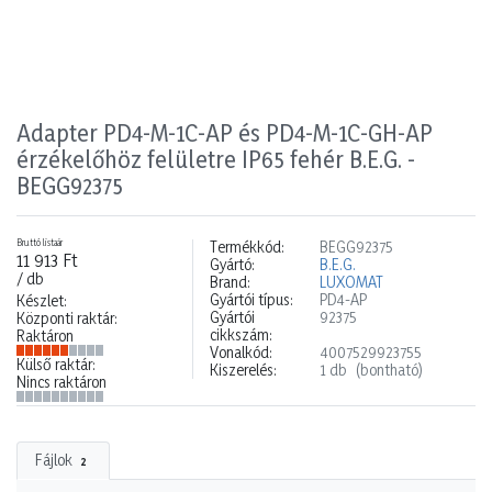
Adapter PD4-M-1C-AP és PD4-M-1C-GH-AP
érzékelőhöz felületre IP65 fehér B.E.G. -
BEGG92375
Bruttó listaár
Termékkód:
BEGG92375
11 913 Ft
Gyártó:
B.E.G.
/ db
Brand:
LUXOMAT
Gyártói típus:
PD4-AP
Készlet:
Gyártói
92375
Központi raktár:
cikkszám:
Raktáron
Vonalkód:
4007529923755
Külső raktár:
Kiszerelés:
1 db
(bontható)
Nincs raktáron
Fájlok
2