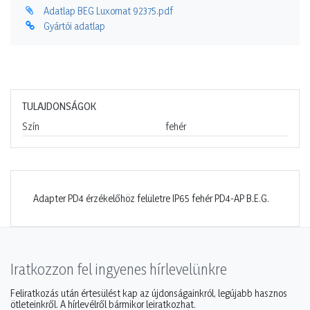
Adatlap BEG Luxomat 92375.pdf
Gyártói adatlap
TULAJDONSÁGOK
Szín
fehér
Adapter PD4 érzékelőhöz felületre IP65 fehér PD4-AP B.E.G.
Iratkozzon fel ingyenes hírlevelünkre
Feliratkozás után értesülést kap az újdonságainkról, legújabb hasznos
ötleteinkről. A hírlevélről bármikor leiratkozhat.