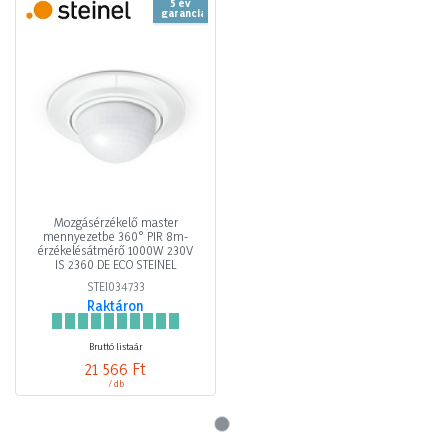
5 év
garancia
Mozgásérzékelő master
mennyezetbe 360° PIR 8m-
érzékelésátmérő 1000W 230V
IS 2360 DE ECO STEINEL
STEI034733
Raktáron
Bruttó listaár
21 566 Ft
/ db