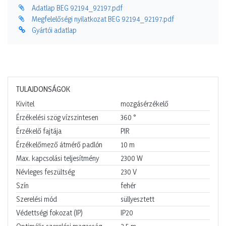
Adatlap BEG 92194_92197.pdf
Megfelelőségi nyilatkozat BEG 92194_92197.pdf
Gyártói adatlap
TULAJDONSÁGOK
Kivitel
mozgásérzékelő
Érzékelési szög vízszintesen
360
°
Érzékelő fajtája
PIR
Érzékelőmező átmérő padlón
10
m
Max. kapcsolási teljesítmény
2300
W
Névleges feszültség
230
V
Szín
fehér
Szerelési mód
süllyesztett
Védettségi fokozat (IP)
IP20