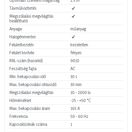
Optimális szerelési magasság
2.5
m
Távműködtetés
Megszólalási megvilágítás
beállítható
Anyaga
műanyag
Halogénmentes
Felületkezelés
kezeletlen
Felület kivitele
fényes
RAL-szám (hasonló)
9010
Feszültség fajta
AC
Min. bekapcsolási idő
30
s
Max. bekapcsolási ciklusidő
30
min
Megszólalási megvilágítás
10 - 2000
lx
Hőmérséklet
-25 - +50
°C
Max. bekapcsolási áram
165
A
Frekvencia
50 - 60
Hz
Kapcsolózónák száma
1