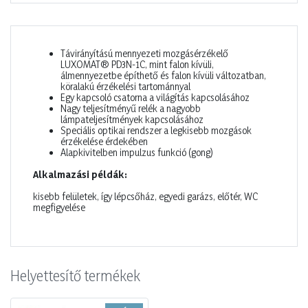
Távirányítású mennyezeti mozgásérzékelő
LUXOMAT® PD3N-1C, mint falon kívüli,
álmennyezetbe építhető és falon kívüli változatban,
köralakú érzékelési tartománnyal
Egy kapcsoló csatorna a világítás kapcsolásához
Nagy teljesítményű relék a nagyobb
lámpateljesítmények kapcsolásához
Speciális optikai rendszer a legkisebb mozgások
érzékelése érdekében
Alapkivitelben impulzus funkció (gong)
Alkalmazási példák:
kisebb felületek, így lépcsőház, egyedi garázs, előtér, WC
megfigyelése
Helyettesítő termékek