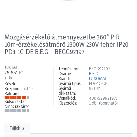
Mozgásérzékelő álmennyezetbe 360° PIR
10m-érzékelésátmérő 2300W 230V fehér IP20
PD3-1C-DE B.E.G. - BEGG92197
Bruttó listaár
Termékkód:
BEGG92197
26 651 Ft
Gyártó:
B.E.G.
/ db
Brand:
LUXOMAT
Gyártói típus:
PD3-1C-DE
Készlet:
Gyártói
92197
Központi raktár:
cikkszám:
Raktáron
Vonalkód:
4007529921973
Külső raktár:
Kiszerelés:
1 db
(bontható)
Nincs raktáron
Fájlok
3