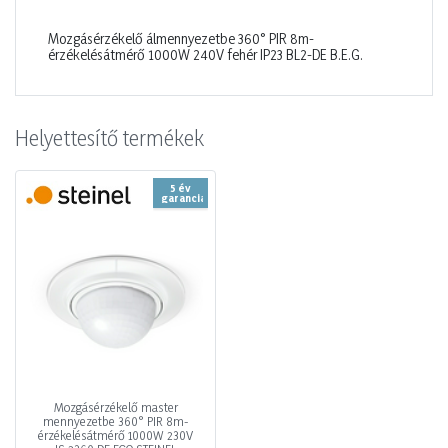
Mozgásérzékelő álmennyezetbe 360° PIR 8m-
érzékelésátmérő 1000W 240V fehér IP23 BL2-DE B.E.G.
Helyettesítő termékek
5 év
garancia
Mozgásérzékelő master
mennyezetbe 360° PIR 8m-
érzékelésátmérő 1000W 230V