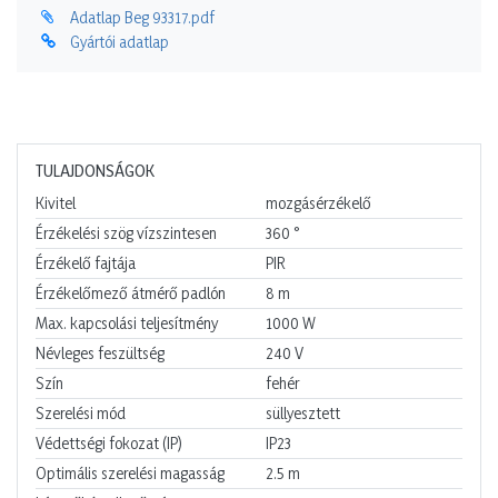
Adatlap Beg 93317.pdf
Gyártói adatlap
TULAJDONSÁGOK
Kivitel
mozgásérzékelő
Érzékelési szög vízszintesen
360
°
Érzékelő fajtája
PIR
Érzékelőmező átmérő padlón
8
m
Max. kapcsolási teljesítmény
1000
W
Névleges feszültség
240
V
Szín
fehér
Szerelési mód
süllyesztett
Védettségi fokozat (IP)
IP23
Optimális szerelési magasság
2.5
m