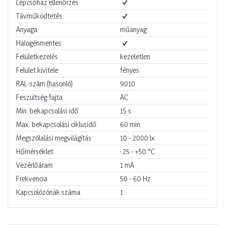
Lépcsőház ellenőrzés
Távműködtetés
Anyaga
műanyag
Halogénmentes
Felületkezelés
kezeletlen
Felület kivitele
fényes
RAL-szám (hasonló)
9010
Feszültség fajta
AC
Min. bekapcsolási idő
15
s
Max. bekapcsolási ciklusidő
60
min
Megszólalási megvilágítás
10 - 2000
lx
Hőmérséklet
-25 - +50
°C
Vezérlőáram
1
mA
Frekvencia
50 - 60
Hz
Kapcsolózónák száma
1