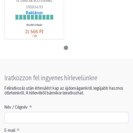
IS 2360 DE ECO STEINEL
STEI034733
Raktáron
Bruttó listaár
21 566 Ft
/ db
Iratkozzon fel ingyenes hírlevelünkre
Feliratkozás után értesülést kap az újdonságainkról, legújabb hasznos
ötleteinkről. A hírlevélről bármikor leiratkozhat.
Név / Cégnév
E-mail