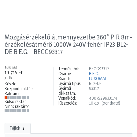
Mozgásérzékelő álmennyezetbe 360° PIR 8m-
érzékelésátmérő 1000W 240V fehér IP23 BL2-
DE B.E.G. - BEGG93317
Bruttó listaár
Termékkód:
BEGG93317
19 715 Ft
Gyártó:
B.E.G.
/ db
Brand:
LUXOMAT
Gyártói típus:
BL2-DE
Készlet:
Gyártói
93317
Központi raktár:
cikkszám:
Raktáron
Vonalkód:
4007529933174
Külső raktár:
Kiszerelés:
10 db
(bontható)
Nincs raktáron
Fájlok
2