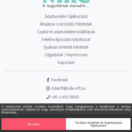
Adatkezelési tájékoztató
Általános szerződési feltételek
Cookie és adatvédelmi beállítások
Felelősség kizáró nyilatkozat
Gyakran ismételt kérdések
Cégadatok / Impresszum
Kapcsolat
Facebook
milekft@mile-kft.hu
+36-1-431-9800
Copyright 2021 - 2026. Mile Kft. Minden jog fenntartva!
Powered
by Adamante