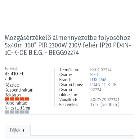
Mozgásérzékelő álmennyezetbe folyosóhoz
5x40m 360° PIR 2300W 230V fehér IP20 PD4N-
1C-K-DE B.E.G. - BEGG92274
Bruttó listaár
Termékkód:
BEGG92274
45 410 Ft
Gyártó:
B.E.G.
/ db
Brand:
LUXOMAT
Gyártói típus:
PD4N-1C-K-DE
Készlet:
Gyártói
92274
Központi raktár:
cikkszám:
Raktáron
Vonalkód:
4007529922741
Külső raktár:
Kiszerelés:
1 db
(bontható)
Nincs raktáron
Fájlok
3