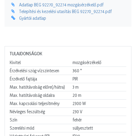
Adatlap BEG 92270_92274 mozgásérzékelő.pdf
Telepítési és kezelési utasítás BEG 92270_92274.pdf
Gyártói adatlap
TULAJDONSÁGOK
Kivitel
mozgásérzékelő
Érzékelési szög vízszintesen
360
°
Érzékelő fajtája
PIR
Max. hatótávolság előre(/hátra)
3
m
Max. hatótávolság oldalra
20
m
Max. kapcsolási teljesítmény
2300
W
Névleges feszültség
230
V
Szín
fehér
Szerelési mód
süllyesztett