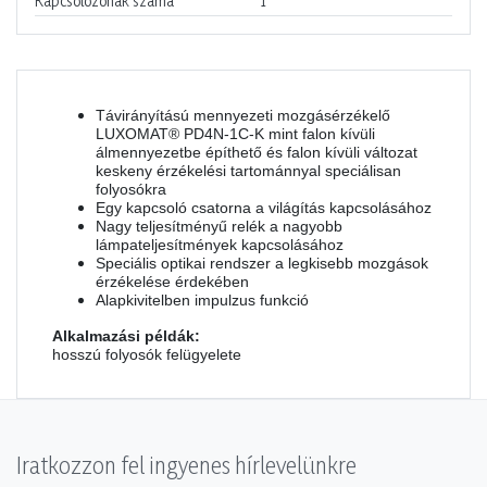
Kapcsolózónák száma
1
Távirányítású mennyezeti mozgásérzékelő
LUXOMAT® PD4N-1C-K mint falon kívüli
álmennyezetbe építhető és falon kívüli változat
keskeny érzékelési tartománnyal speciálisan
folyosókra
Egy kapcsoló csatorna a világítás kapcsolásához
Nagy teljesítményű relék a nagyobb
lámpateljesítmények kapcsolásához
Speciális optikai rendszer a legkisebb mozgások
érzékelése érdekében
Alapkivitelben impulzus funkció
Alkalmazási példák:
hosszú folyosók felügyelete
Iratkozzon fel ingyenes hírlevelünkre