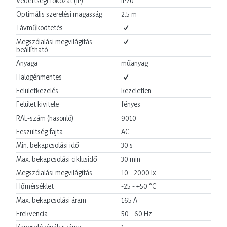
Védettségi fokozat (IP)
IP20
Optimális szerelési magasság
2.5
m
Távműködtetés
Megszólalási megvilágítás
beállítható
Anyaga
műanyag
Halogénmentes
Felületkezelés
kezeletlen
Felület kivitele
fényes
RAL-szám (hasonló)
9010
Feszültség fajta
AC
Min. bekapcsolási idő
30
s
Max. bekapcsolási ciklusidő
30
min
Megszólalási megvilágítás
10 - 2000
lx
Hőmérséklet
-25 - +50
°C
Max. bekapcsolási áram
165
A
Frekvencia
50 - 60
Hz