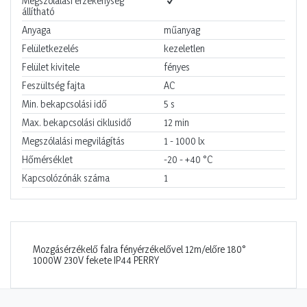
Megszólalási érzékenység
állítható
Anyaga
műanyag
Felületkezelés
kezeletlen
Felület kivitele
fényes
Feszültség fajta
AC
Min. bekapcsolási idő
5
s
Max. bekapcsolási ciklusidő
12
min
Megszólalási megvilágítás
1 - 1000
lx
Hőmérséklet
-20 - +40
°C
Kapcsolózónák száma
1
Mozgásérzékelő falra fényérzékelővel 12m/előre 180°
1000W 230V fekete IP44 PERRY