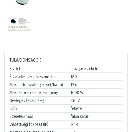
TULAJDONSÁGOK
Kivitel
mozgásérzékelő
Érzékelési szög vízszintesen
180
°
Max. hatótávolság előre(/hátra)
12
m
Max. kapcsolási teljesítmény
1000
W
Névleges feszültség
230
V
Szín
fekete
Szerelési mód
falon kívüli
Védettségi fokozat (IP)
IP44