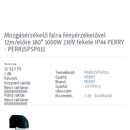
Mozgásérzékelő falra fényérzékelővel
12m/előre 180° 1000W 230V fekete IP44 PERRY
- PERR1SPSP011
Bruttó listaár
11 557 Ft
Termékkód:
PERR1SPSP011
/ db
Gyártó:
PERRY
Készlet:
Brand:
PERRY
Központi raktár:
Gyártói
1SPSP011
Nincs raktáron
cikkszám:
Külső raktár:
Kiszerelés:
1 db
(bontható)
Nincs raktáron