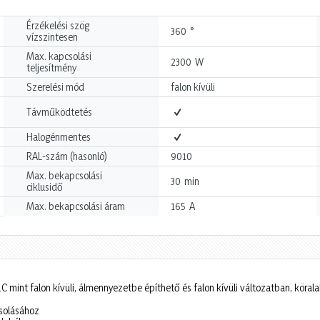
Érzékelési szög
°
360
vízszintesen
Max. kapcsolási
W
2300
teljesítmény
Szerelési mód
falon kívüli
Távműködtetés
Halogénmentes
RAL-szám (hasonló)
9010
Max. bekapcsolási
min
30
ciklusidő
A
Max. bekapcsolási áram
165
nt falon kívüli, álmennyezetbe építhető és falon kívüli változatban, körala
csolásához