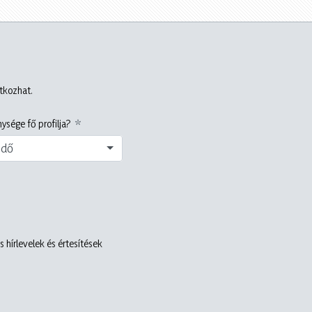
atkozhat.
ysége fő profilja?
edő
 hírlevelek és értesítések