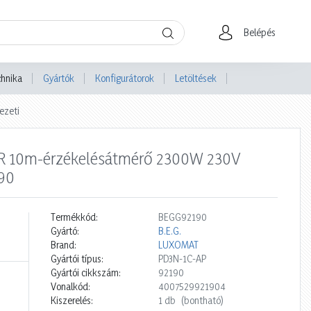
Belépés
chnika
Gyártók
Konfigurátorok
Letöltések
ezeti
PIR 10m-érzékelésátmérő 2300W 230V
190
Termékkód:
BEGG92190
Gyártó:
B.E.G.
Brand:
LUXOMAT
Gyártói típus:
PD3N-1C-AP
Gyártói cikkszám:
92190
Vonalkód:
4007529921904
Kiszerelés:
1 db
(bontható)