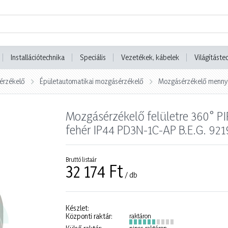
Installációtechnika
Speciális
Vezetékek, kábelek
Világításte
térzékelő
Épületautomatikai mozgásérzékelő
Mozgásérzékelő menny
Mozgásérzékelő felületre 360° 
fehér IP44 PD3N-1C-AP B.E.G. 92
Bruttó listaár
32 174 Ft
/ db
Készlet:
Központi raktár:
raktáron
nincs raktáron