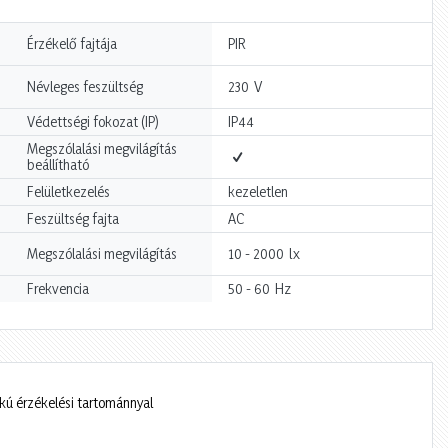
Érzékelő fajtája
PIR
V
Névleges feszültség
230
Védettségi fokozat (IP)
IP44
Megszólalási megvilágítás
beállítható
Felületkezelés
kezeletlen
Feszültség fajta
AC
lx
Megszólalási megvilágítás
10 - 2000
Hz
Frekvencia
50 - 60
kú érzékelési tartománnyal