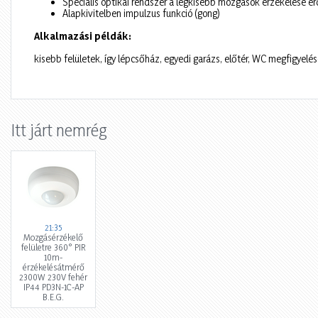
Speciális optikai rendszer a legkisebb mozgások érzékelése é
Alapkivitelben impulzus funkció (gong)
Alkalmazási példák:
kisebb felületek, így lépcsőház, egyedi garázs, előtér, WC megfigyelé
Itt járt nemrég
21:35
Mozgásérzékelő
felületre 360° PIR
10m-
érzékelésátmérő
2300W 230V fehér
IP44 PD3N-1C-AP
B.E.G.