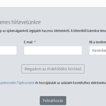
yenes hírlevelünkre
p az újdonságainkról, legújabb hasznos ötleteinkről. A hírlevélről bármikor leir
E-mail
Mi a tevéken
Keresk
Megadom az érdeklődési köröket
Adatkezelési Tájékoztatót
és hozzájárulok az adataim kezeléséhez elektronikus
Feliratkozás