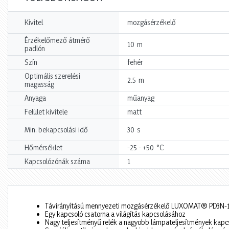
Kivitel
mozgásérzékelő
Érzékelőmező átmérő
m
10
padlón
Szín
fehér
Optimális szerelési
m
2.5
magasság
Anyaga
műanyag
Felület kivitele
matt
s
Min. bekapcsolási idő
30
°C
Hőmérséklet
-25 - +50
Kapcsolózónák száma
1
Távirányítású mennyezeti mozgásérzékelő LUXOMAT® PD3N-1C mi
Egy kapcsoló csatorna a világítás kapcsolásához
Nagy teljesítményű relék a nagyobb lámpateljesítmények kap