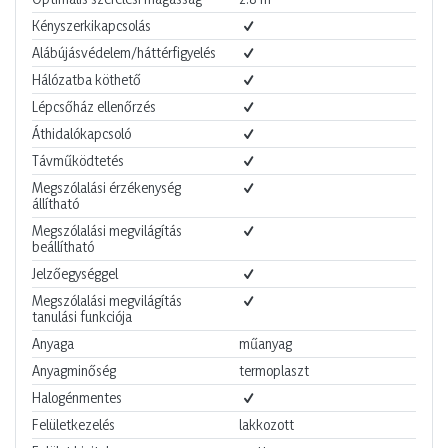
Kényszerkikapcsolás
Alábújásvédelem/háttérfigyelés
Hálózatba köthető
Lépcsőház ellenőrzés
Áthidalókapcsoló
Távműködtetés
Megszólalási érzékenység
állítható
Megszólalási megvilágítás
beállítható
Jelzőegységgel
Megszólalási megvilágítás
tanulási funkciója
Anyaga
műanyag
Anyagminőség
termoplaszt
Halogénmentes
Felületkezelés
lakkozott