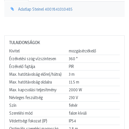
Adatlap Steinel 4007841010485
TULAJDONSÁGOK
Kivitel
mozgásérzékelő
Érzékelési szög vízszintesen
360
°
Érzékelő fajtája
PIR
Max. hatótávolság előre(/hátra)
3
m
Max. hatótávolság oldalra
11.5
m
Max. kapcsolási teljesítmény
2000
W
Névleges feszültség
230
V
Szín
fehér
Szerelési mód
falon kívüli
Védettségi fokozat (IP)
IP54
Optimális szerelési magasság
2.8
m