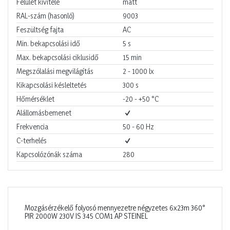
Felület kivitele
matt
RAL-szám (hasonló)
9003
Feszültség fajta
AC
Min. bekapcsolási idő
5
s
Max. bekapcsolási ciklusidő
15
min
Megszólalási megvilágítás
2 - 1000
lx
Kikapcsolási késleltetés
300
s
Hőmérséklet
-20 - +50
°C
Alállomásbemenet
Frekvencia
50 - 60
Hz
C-terhelés
Kapcsolózónák száma
280
Mozgásérzékelő folyosó mennyezetre négyzetes 6x23m 360°
PIR 2000W 230V IS 345 COM1 AP STEINEL