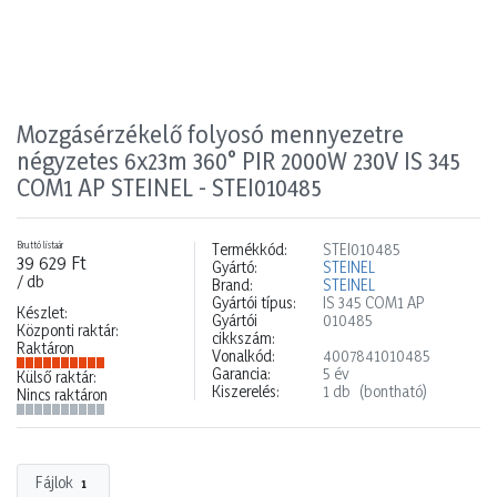
Mozgásérzékelő folyosó mennyezetre
négyzetes 6x23m 360° PIR 2000W 230V IS 345
COM1 AP STEINEL - STEI010485
Bruttó listaár
Termékkód:
STEI010485
39 629 Ft
Gyártó:
STEINEL
/ db
Brand:
STEINEL
Gyártói típus:
IS 345 COM1 AP
Készlet:
Gyártói
010485
Központi raktár:
cikkszám:
Raktáron
Vonalkód:
4007841010485
Garancia:
5 év
Külső raktár:
Kiszerelés:
1 db
(bontható)
Nincs raktáron
Fájlok
1