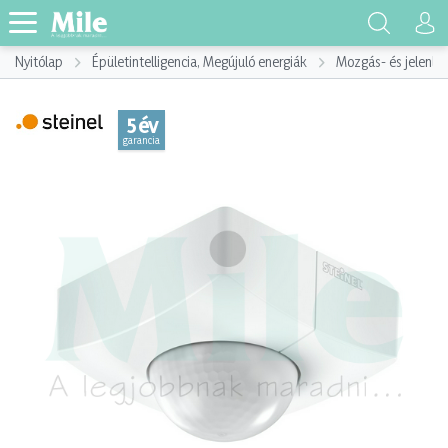
Nyitólap
Épületintelligencia, Megújuló energiák
Mozgás- és jelenlé
5 év
garancia