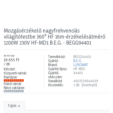
Mozgásérzékelő nagyfrekvenciás
világítótestbe 360° HF 16m-érzékelésátmérő
1200W 230V HF-MD1 B.E.G. - BEGG94401
Bruttó listaár
Termékkód:
BEGG94401
19 655 Ft
Gyártó:
B.E.G.
/ db
Brand:
LUXOMAT
Gyártói típus:
HF-MD1
Készlet:
Gyártói
94401
Központi raktár:
cikkszám:
Raktáron
Vonalkód:
4007529944019
Külső raktár:
Kiszerelés:
1 db
(bontható)
Nincs raktáron
Fájlok
1