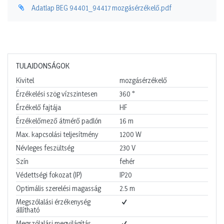
Adatlap BEG 94401_94417 mozgásérzékelő.pdf
TULAJDONSÁGOK
Kivitel
mozgásérzékelő
Érzékelési szög vízszintesen
360
°
Érzékelő fajtája
HF
Érzékelőmező átmérő padlón
16
m
Max. kapcsolási teljesítmény
1200
W
Névleges feszültség
230
V
Szín
fehér
Védettségi fokozat (IP)
IP20
Optimális szerelési magasság
2.5
m
Megszólalási érzékenység
állítható
Megszólalási megvilágítás