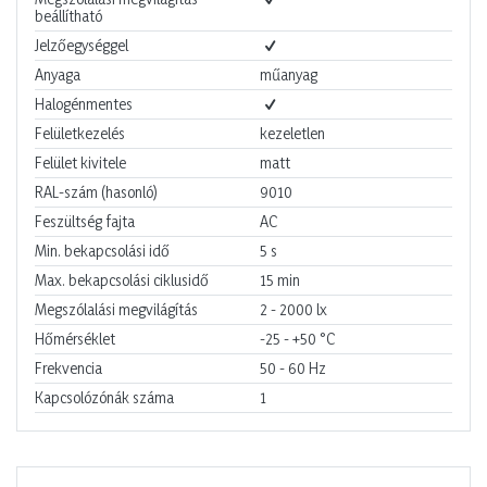
beállítható
Jelzőegységgel
Anyaga
műanyag
Halogénmentes
Felületkezelés
kezeletlen
Felület kivitele
matt
RAL-szám (hasonló)
9010
Feszültség fajta
AC
Min. bekapcsolási idő
5
s
Max. bekapcsolási ciklusidő
15
min
Megszólalási megvilágítás
2 - 2000
lx
Hőmérséklet
-25 - +50
°C
Frekvencia
50 - 60
Hz
Kapcsolózónák száma
1