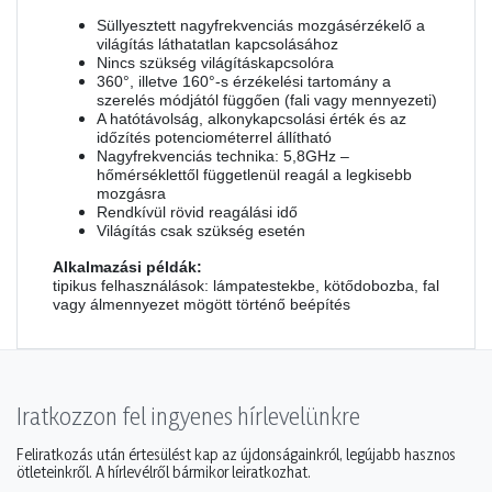
Süllyesztett nagyfrekvenciás mozgásérzékelő a
világítás láthatatlan kapcsolásához
Nincs szükség világításkapcsolóra
360°, illetve 160°-s érzékelési tartomány a
szerelés módjától függően (fali vagy mennyezeti)
A hatótávolság, alkonykapcsolási érték és az
időzítés potenciométerrel állítható
Nagyfrekvenciás technika: 5,8GHz –
hőmérséklettől függetlenül reagál a legkisebb
mozgásra
Rendkívül rövid reagálási idő
Világítás csak szükség esetén
Alkalmazási példák:
tipikus felhasználások: lámpatestekbe, kötődobozba, fal
vagy álmennyezet mögött történő beépítés
Iratkozzon fel ingyenes hírlevelünkre
Feliratkozás után értesülést kap az újdonságainkról, legújabb hasznos
ötleteinkről. A hírlevélről bármikor leiratkozhat.