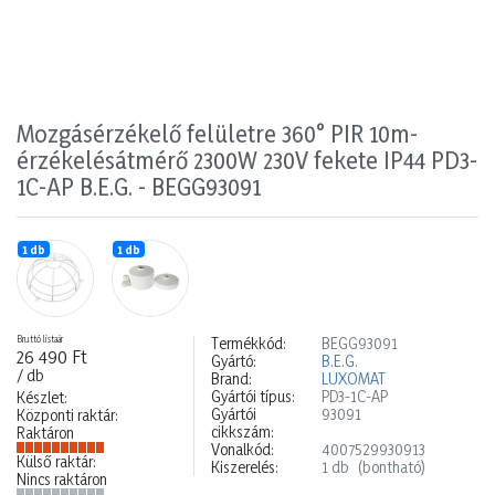
Mozgásérzékelő felületre 360° PIR 10m-
érzékelésátmérő 2300W 230V fekete IP44 PD3-
1C-AP B.E.G. - BEGG93091
1 db
1 db
Bruttó listaár
Termékkód:
BEGG93091
26 490 Ft
Gyártó:
B.E.G.
/ db
Brand:
LUXOMAT
Gyártói típus:
PD3-1C-AP
Készlet:
Gyártói
93091
Központi raktár:
cikkszám:
Raktáron
Vonalkód:
4007529930913
Külső raktár:
Kiszerelés:
1 db
(bontható)
Nincs raktáron