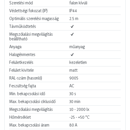
Szerelési mód
falon kívüli
Védettségi fokozat (IP)
IP44
Optimális szerelési magasság
2.5
m
Távműködtetés
Megszólalási megvilágítás
beállítható
Anyaga
műanyag
Halogénmentes
Felületkezelés
kezeletlen
Felület kivitele
matt
RAL-szám (hasonló)
9005
Feszültség fajta
AC
Min. bekapcsolási idő
30
s
Max. bekapcsolási ciklusidő
30
min
Megszólalási megvilágítás
10 - 2000
lx
Hőmérséklet
-25 - +50
°C
Max. bekapcsolási áram
80
A