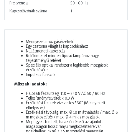
Frekvencia
50 - 60
Hz
Kapcsolózónák száma
1
Mennyezeti mozgásérzékelő
Egy csatorna világítás kapcsolásához
Nullátmeneti kapcsolás
Relékimenet minden típusú lámpához nagy
teljesítményű relével
Speciális optikai rendszer a legkisebb mozgások
érzékelésére
Impulzus funkció
Műszaki adatok:
Hálózati feszültség: 110 – 240 V AC 50 / 60 Hz
Teljesítményfelvétel: < 0,3 W
Érzékelési terület: vízszintes 360° (Mennyezeti
elhelyezés)
Érzékelési távolság: max. Ø 10 m áthaladás / max. Ø 6
m megközelítés / max. Ø 4 m kis mozgások
Megfigyelt területt, ha az érzékelő az ajánlott
magasságon hosszirányú megközelítésre van
pozícinálva: 78 m² / 2,5 m szerelési magasság