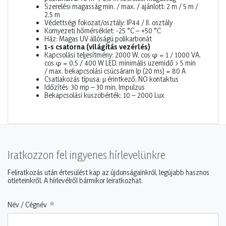
Szerelési magasság min. / max. / ajánlott: 2 m / 5 m /
2,5 m
Védettségi fokozat/osztály: IP44 / II. osztály
Környezeti hőmérséklet: -25 °C – +50 °C
Ház: Magas UV állóságú polikarbonát
1-s csatorna (világítás vezérlés)
Kapcsolási teljesítmény: 2000 W, cos φ = 1 / 1000 VA,
cos φ = 0,5 / 400 W LED, minimális üzemidő > 5 min
/ max. bekapcsolási csúcsáram Ip (20 ms) = 80 A
Csatlakozás típusa: µ érintkező, NO kontaktus
Időzítés: 30 mp – 30 min, Impulzus
Bekapcsolási küszöbérték: 10 – 2000 Lux
Iratkozzon fel ingyenes hírlevelünkre
Feliratkozás után értesülést kap az újdonságainkról, legújabb hasznos
ötleteinkről. A hírlevélről bármikor leiratkozhat.
Név / Cégnév