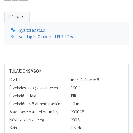
Fájlok
2
Gyártói adatlap
Adatlap BEG Luxomat PD3-1C.pdf
TULAJDONSÁGOK
Kivitel
mozgásérzékelő
Érzékelési szög vízszintesen
360
°
Érzékelő fajtája
PIR
Érzékelőmező átmérő padlón
10
m
Max. kapcsolási teljesítmény
2300
W
Névleges feszültség
230
V
Szín
fekete