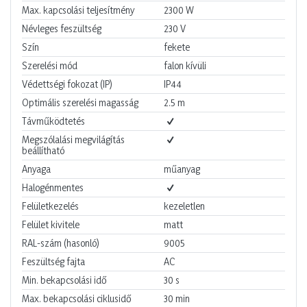
Max. kapcsolási teljesítmény
2300
W
Névleges feszültség
230
V
Szín
fekete
Szerelési mód
falon kívüli
Védettségi fokozat (IP)
IP44
Optimális szerelési magasság
2.5
m
Távműködtetés
Megszólalási megvilágítás
beállítható
Anyaga
műanyag
Halogénmentes
Felületkezelés
kezeletlen
Felület kivitele
matt
RAL-szám (hasonló)
9005
Feszültség fajta
AC
Min. bekapcsolási idő
30
s
Max. bekapcsolási ciklusidő
30
min