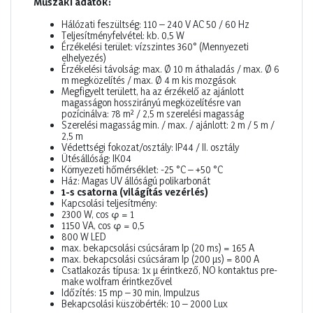
Műszaki adatok:
Hálózati feszültség: 110 – 240 V AC 50 / 60 Hz
Teljesítményfelvétel: kb. 0,5 W
Érzékelési terület: vízszintes 360° (Mennyezeti
elhelyezés)
Érzékelési távolság: max. Ø 10 m áthaladás / max. Ø 6
m megközelítés / max. Ø 4 m kis mozgások
Megfigyelt területt, ha az érzékelő az ajánlott
magasságon hosszirányú megközelítésre van
pozícinálva: 78 m² / 2,5 m szerelési magasság
Szerelési magasság min. / max. / ajánlott: 2 m / 5 m /
2,5 m
Védettségi fokozat/osztály: IP44 / II. osztály
Ütésállóság: IK04
Környezeti hőmérséklet: -25 °C – +50 °C
Ház: Magas UV állóságú polikarbonát
1-s csatorna (világítás vezérlés)
Kapcsolási teljesítmény:
2300 W, cos φ = 1
1150 VA, cos φ = 0,5
800 W LED
max. bekapcsolási csúcsáram Ip (20 ms) = 165 A
max. bekapcsolási csúcsáram Ip (200 µs) = 800 A
Csatlakozás típusa: 1x µ érintkező, NO kontaktus pre-
make wolfram érintkezővel
Időzítés: 15 mp – 30 min, Impulzus
Bekapcsolási küszöbérték: 10 – 2000 Lux