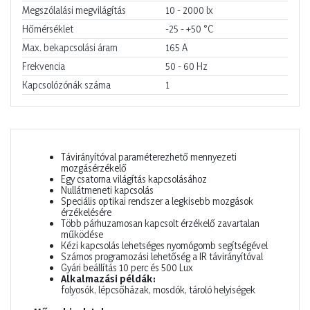
Megszólalási megvilágítás
10 - 2000
lx
Hőmérséklet
-25 - +50
°C
Max. bekapcsolási áram
165
A
Frekvencia
50 - 60
Hz
Kapcsolózónák száma
1
Távirányítóval paraméterezhető mennyezeti
mozgásérzékelő
Egy csatorna világítás kapcsolásához
Nullátmeneti kapcsolás
Speciális optikai rendszer a legkisebb mozgások
érzékelésére
Több párhuzamosan kapcsolt érzékelő zavartalan
működése
Kézi kapcsolás lehetséges nyomógomb segítségével
Számos programozási lehetőség a IR távirányítóval
Gyári beállítás 10 perc és 500 Lux
Alkalmazási példák:
folyosók, lépcsőházak, mosdók, tároló helyiségek