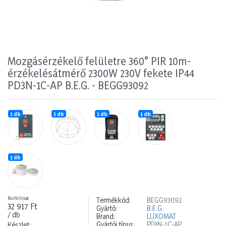
Mozgásérzékelő felületre 360° PIR 10m-
érzékelésátmérő 2300W 230V fekete IP44
PD3N-1C-AP B.E.G. - BEGG93092
1 db
1 db
1 db
1 db
1 db
Bruttó listaár
Termékkód:
BEGG93092
32 917 Ft
Gyártó:
B.E.G.
/ db
Brand:
LUXOMAT
Gyártói típus:
PD3N-1C-AP
Készlet: