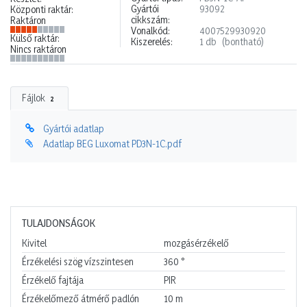
Gyártói
93092
Központi raktár:
cikkszám:
Raktáron
Vonalkód:
4007529930920
Külső raktár:
Kiszerelés:
1 db
(bontható)
Nincs raktáron
Fájlok
2
Gyártói adatlap
Adatlap BEG Luxomat PD3N-1C.pdf
TULAJDONSÁGOK
Kivitel
mozgásérzékelő
Érzékelési szög vízszintesen
360
°
Érzékelő fajtája
PIR
Érzékelőmező átmérő padlón
10
m