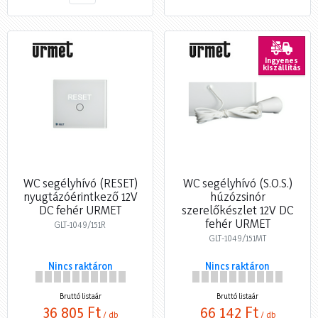
Ingyenes
kiszállítás
WC segélyhívó (RESET)
WC segélyhívó (S.O.S.)
nyugtázóérintkező 12V
húzózsinór
DC fehér URMET
szerelőkészlet 12V DC
fehér URMET
GLT-1049/151R
GLT-1049/151MT
Nincs raktáron
Nincs raktáron
Bruttó listaár
Bruttó listaár
36 805 Ft
66 142 Ft
/ db
/ db