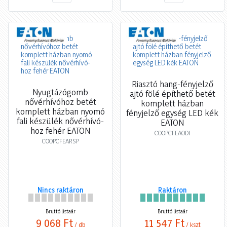
Nyugtázógomb
Riasztó hang-fényjelző
nővérhívóhoz betét
ajtó fölé építhető betét
komplett házban nyomó
komplett házban
fali készülék nővérhívó-
fényjelző egység LED kék
hoz fehér EATON
EATON
COOPCFEARSP
COOPCFEAODI
Nincs raktáron
Raktáron
Bruttó listaár
Bruttó listaár
9 068 Ft
11 547 Ft
/ db
/ kszt