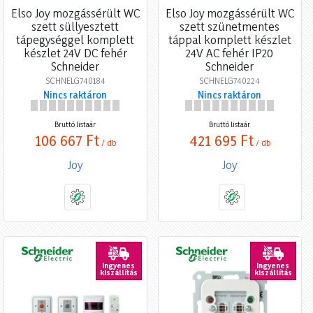
Elso Joy mozgássérült WC
Elso Joy mozgássérült WC
szett süllyesztett
szett szünetmentes
tápegységgel komplett
táppal komplett készlet
készlet 24V DC fehér
24V AC fehér IP20
Schneider
Schneider
SCHNELG740184
SCHNELG740224
Nincs raktáron
Nincs raktáron
Bruttó listaár
Bruttó listaár
106 667 Ft
421 695 Ft
/ db
/ db
Joy
Joy
Ingyenes
Ingyenes
kiszállítás
kiszállítás