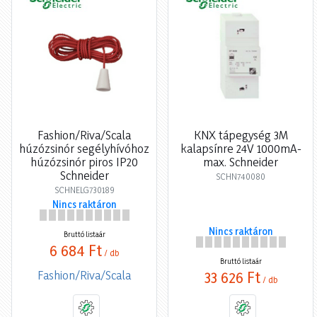
Fashion/Riva/Scala
KNX tápegység 3M
húzózsinór segélyhívóhoz
kalapsínre 24V 1000mA-
húzózsinór piros IP20
max. Schneider
Schneider
SCHN740080
SCHNELG730189
Nincs raktáron
Nincs raktáron
Bruttó listaár
6 684 Ft
/ db
Bruttó listaár
Fashion/Riva/Scala
33 626 Ft
/ db