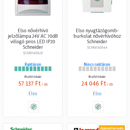
Elso nővérhívó
Elso nyugtázógomb-
jelzőlámpa 24V AC 70dB
burkolat nővérhívóhoz
villogó piros LED IP20
Schneider
Schneider
SCHN740044
SCHN740020
Raktáron
Nincs raktáron
Bruttó listaár
Bruttó listaár
57 137 Ft
24 046 Ft
/ db
/ db
Elso
Elso
Ajánlati termék