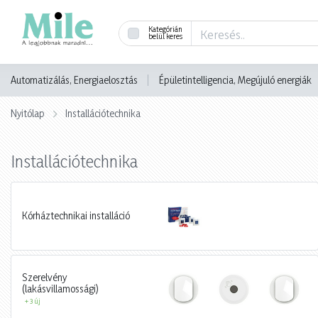
Kategórián
belül keres
Automatizálás, Energiaelosztás
Épületintelligencia, Megújuló energiák
Nyitólap
Installációtechnika
Installációtechnika
Kórháztechnikai installáció
Szerelvény
(lakásvillamossági)
+ 3 új