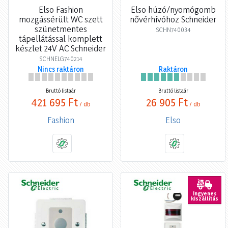
Elso Fashion
Elso húzó/nyomógomb
mozgássérült WC szett
nővérhívóhoz Schneider
szünetmentes
SCHN740034
tápellátással komplett
készlet 24V AC Schneider
SCHNELG740214
Nincs raktáron
Raktáron
Bruttó listaár
Bruttó listaár
421 695 Ft
26 905 Ft
/ db
/ db
Fashion
Elso
Ingyenes
kiszállítás