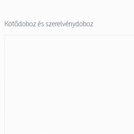
Kötődoboz és szerelvénydoboz
207-4301
72mm átmérőjű,
vezetékösszekötő doboz
dobozfedél süllyesztett
fehér üres
kerek 60mm-
dobozokhoz D= rugós
WAGO207-4301
fehér műanyag mm
KAISER
KAIS1159-25
Raktáron
Nincs raktáron
Bruttó listaár
Bruttó listaár