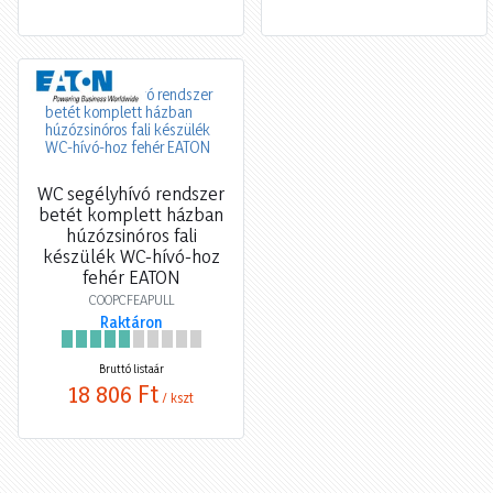
WC segélyhívó rendszer
betét komplett házban
húzózsinóros fali
készülék WC-hívó-hoz
fehér EATON
COOPCFEAPULL
Raktáron
Bruttó listaár
18 806 Ft
/ kszt