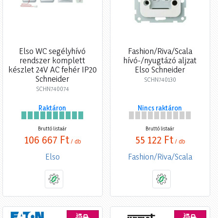
Elso WC segélyhívó
Fashion/Riva/Scala
rendszer komplett
hívó-/nyugtázó aljzat
készlet 24V AC fehér IP20
Elso Schneider
Schneider
SCHN740130
SCHN740074
Raktáron
Nincs raktáron
Bruttó listaár
Bruttó listaár
106 667 Ft
55 122 Ft
/ db
/ db
Elso
Fashion/Riva/Scala