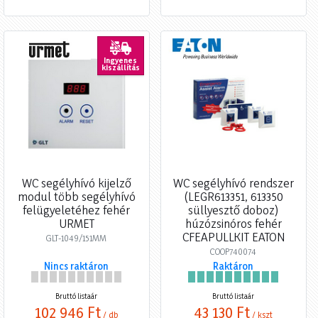
Ingyenes
kiszállítás
WC segélyhívó kijelző
WC segélyhívó rendszer
modul több segélyhívó
(LEGR613351, 613350
felügyeletéhez fehér
süllyesztő doboz)
URMET
húzózsinóros fehér
CFEAPULLKIT EATON
GLT-1049/151MM
COOP740074
Nincs raktáron
Raktáron
Bruttó listaár
Bruttó listaár
102 946 Ft
43 130 Ft
/ db
/ kszt