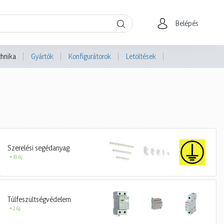
Belépés
chnika
Gyártók
Konfigurátorok
Letöltések
Szerelési segédanyag
+ 31 új
Túlfeszültségvédelem
+ 2 új