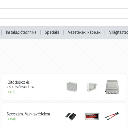
Installációtechnika
Speciális
Vezetékek, kábelek
Világításte
Kötődoboz és
szerelvénydoboz
+ 13 új
Szerszám, Munkavédelem
+ 16 új