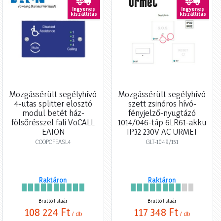
Ingyenes
Ingyenes
kiszállítás
kiszállítás
Mozgássérült segélyhívó
Mozgássérült segélyhívó
4-utas splitter elosztó
szett zsinóros hívó-
modul betét ház-
fényjelző-nyugtázó
fölsőrésszel fali VoCALL
1014/046-táp 6LR61-akku
EATON
IP32 230V AC URMET
COOPCFEASL4
GLT-1049/151
Raktáron
Raktáron
Bruttó listaár
Bruttó listaár
108 224 Ft
117 348 Ft
/ db
/ db