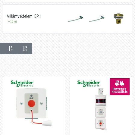
Villámvédelem, EPH
+ 10 új
Ingyenes
kiszállítás