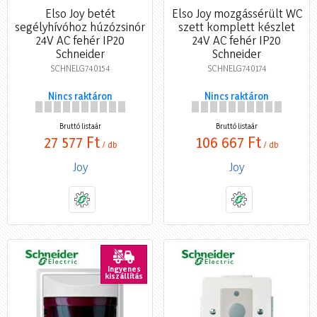
Elso Joy betét
Elso Joy mozgássérült WC
segélyhívóhoz húzózsinór
szett komplett készlet
24V AC fehér IP20
24V AC fehér IP20
Schneider
Schneider
SCHNELG740154
SCHNELG740174
Nincs raktáron
Nincs raktáron
Bruttó listaár
Bruttó listaár
27 577 Ft
106 667 Ft
/ db
/ db
Joy
Joy
Ingyenes
kiszállítás