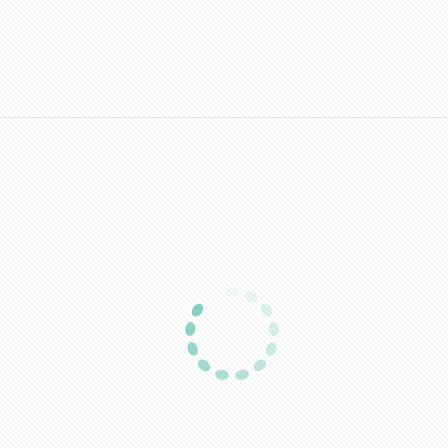
Ásványgyapot előlap
Batibox süllyesztődoboz
univerzális homlokelem
gipszkartonfalba négyes
HaloX 100 KAISER
doboz, 50mm mély
KAIS1281-11
LEGR80054
Nincs raktáron
Raktáron
Bruttó listaár
Bruttó listaár