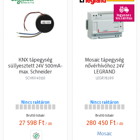
Ingyenes
kiszállítás
KNX tápegység
Mosaic tápegység
süllyesztett 24V 500mA-
nővérhívóhoz 24V
max. Schneider
LEGRAND
SCHN740110
LEGR78289
Nincs raktáron
Nincs raktáron
Bruttó listaár
Bruttó listaár
27 598 Ft
280 450 Ft
/ db
/ db
Mosaic