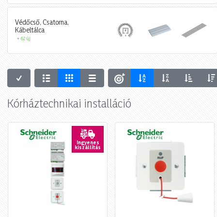
Védőcső, Csatorna,
Kábeltálca
+ 62 új
Kórháztechnikai installáció
Ingyenes
kiszállítás