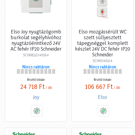
Elso Joy nyugtázógomb
Elso mozgássérült WC
burkolat segélyhívóhoz
szett süllyesztett
nyugtázóérintkező 24V
tápegységgel komplett
AC fehér IP20 Schneider
készlet 24V DC fehér IP20
Schneider
SCHNELG740164
SCHN740124
Nincs raktáron
Nincs raktáron
Bruttó listaár
Bruttó listaár
24 718 Ft
106 667 Ft
/ db
/ db
Joy
Elso