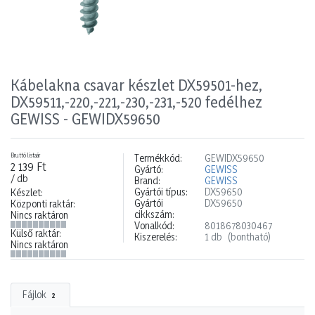
Kábelakna csavar készlet DX59501-hez,
DX59511,-220,-221,-230,-231,-520 fedélhez
GEWISS - GEWIDX59650
Bruttó listaár
Termékkód:
GEWIDX59650
2 139 Ft
Gyártó:
GEWISS
/ db
Brand:
GEWISS
Gyártói típus:
DX59650
Készlet:
Gyártói
DX59650
Központi raktár:
cikkszám:
Nincs raktáron
Vonalkód:
8018678030467
Külső raktár:
Kiszerelés:
1 db
(bontható)
Nincs raktáron
Fájlok
2