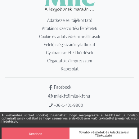
Adatkezelési tájékoztató
Általános szerződési feltételek
Cookie és adatvédelmi beállítások
Felelősség kizáró nyilatkozat
Gyakran ismételt kérdések
Cégadatok / Impresszum
Kapcsolat
Facebook
milekft@mile-kft.hu
+36-1-431-9800
Copyright 2021 - 2026. Mile Kft. Minden jog fenntartva!
Powered
by Adamante