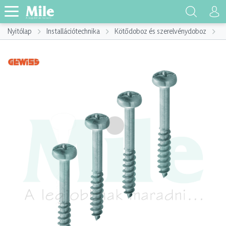
Nyitólap
Installációtechnika
Kötődoboz és szerelvénydoboz
K