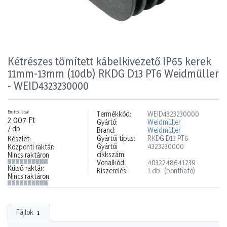
Kétrészes tömített kábelkivezető IP65 kerek
11mm-13mm (10db) RKDG D13 PT6 Weidmüller
- WEID4323230000
Bruttó listaár
Termékkód:
WEID4323230000
2 007 Ft
Gyártó:
Weidmüller
/ db
Brand:
Weidmüller
Gyártói típus:
RKDG D13 PT6
Készlet:
Gyártói
4323230000
Központi raktár:
cikkszám:
Nincs raktáron
Vonalkód:
4032248641239
Külső raktár:
Kiszerelés:
1 db
(bontható)
Nincs raktáron
Fájlok
1