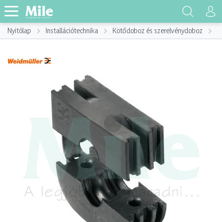
Nyitólap
Installációtechnika
Kötődoboz és szerelvénydoboz
K