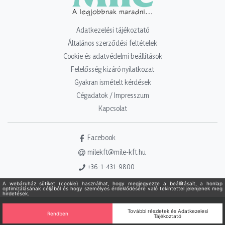
Adatkezelési tájékoztató
Általános szerződési feltételek
Cookie és adatvédelmi beállítások
Felelősség kizáró nyilatkozat
Gyakran ismételt kérdések
Cégadatok / Impresszum
Kapcsolat
Facebook
milekft@mile-kft.hu
+36-1-431-9800
Copyright 2021 - 2026. Mile Kft. Minden jog fenntartva!
Powered
by Adamante