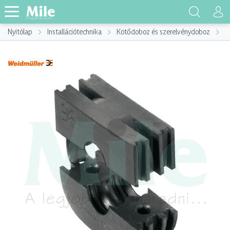
Nyitólap
Installációtechnika
Kötődoboz és szerelvénydoboz
K