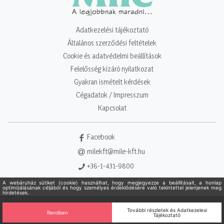
Adatkezelési tájékoztató
Általános szerződési feltételek
Cookie és adatvédelmi beállítások
Felelősség kizáró nyilatkozat
Gyakran ismételt kérdések
Cégadatok / Impresszum
Kapcsolat
Facebook
milekft@mile-kft.hu
+36-1-431-9800
Copyright 2021 - 2026. Mile Kft. Minden jog fenntartva!
Powered
by Adamante