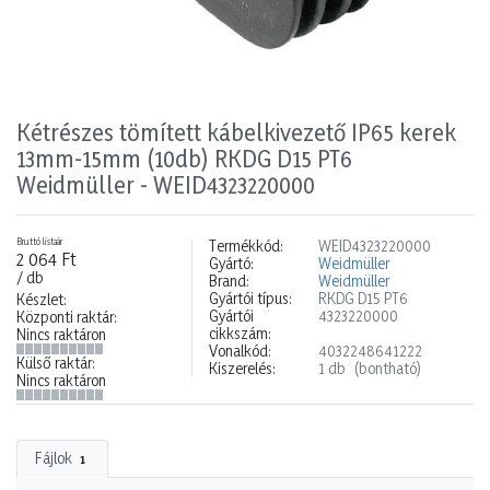
Kétrészes tömített kábelkivezető IP65 kerek
13mm-15mm (10db) RKDG D15 PT6
Weidmüller - WEID4323220000
Bruttó listaár
Termékkód:
WEID4323220000
2 064 Ft
Gyártó:
Weidmüller
/ db
Brand:
Weidmüller
Gyártói típus:
RKDG D15 PT6
Készlet:
Gyártói
4323220000
Központi raktár:
cikkszám:
Nincs raktáron
Vonalkód:
4032248641222
Külső raktár:
Kiszerelés:
1 db
(bontható)
Nincs raktáron
Fájlok
1