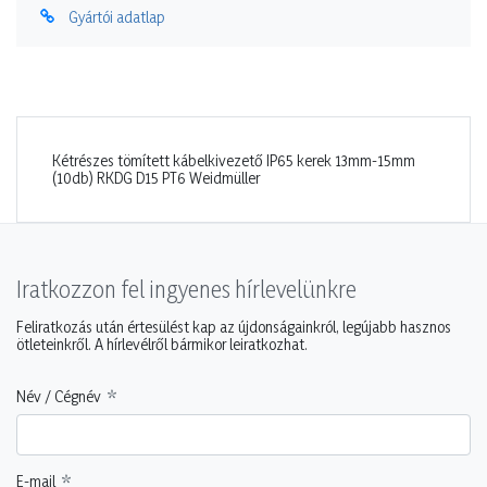
Gyártói adatlap
Kétrészes tömített kábelkivezető IP65 kerek 13mm-15mm
(10db) RKDG D15 PT6 Weidmüller
Iratkozzon fel ingyenes hírlevelünkre
Feliratkozás után értesülést kap az újdonságainkról, legújabb hasznos
ötleteinkről. A hírlevélről bármikor leiratkozhat.
Név / Cégnév
E-mail