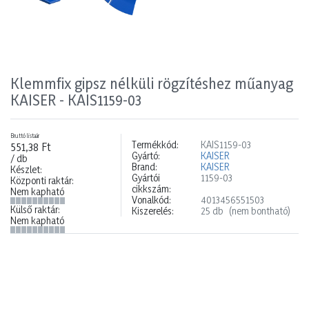
Klemmfix gipsz nélküli rögzítéshez műanyag
KAISER - KAIS1159-03
Bruttó listaár
Termékkód:
KAIS1159-03
551,38 Ft
Gyártó:
KAISER
/ db
Brand:
KAISER
Készlet:
Gyártói
1159-03
Központi raktár:
cikkszám:
Nem kapható
Vonalkód:
4013456551503
Külső raktár:
Kiszerelés:
25 db
(nem bontható)
Nem kapható