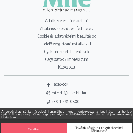
Adatkezelési tájékoztató
Általános szerződési feltételek
Cookie és adatvédelmi beállítások
Felelősség kizáró nyilatkozat
Gyakran ismételt kérdések
Cégadatok / Impresszum
Kapcsolat
Facebook
milekft@mile-kft.hu
+36-1-431-9800
Copyright 2021 - 2026. Mile Kft. Minden jog fenntartva!
Powered
by Adamante