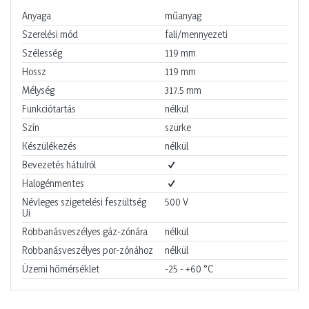
Anyaga
műanyag
Szerelési mód
fali/mennyezeti
Szélesség
119
mm
Hossz
119
mm
Mélység
317.5
mm
Funkciótartás
nélkül
Szín
szürke
Készülékezés
nélkül
Bevezetés hátulról
Halogénmentes
Névleges szigetelési feszültség
500
V
Ui
Robbanásveszélyes gáz-zónára
nélkül
Robbanásveszélyes por-zónához
nélkül
Üzemi hőmérséklet
-25 - +60
°C