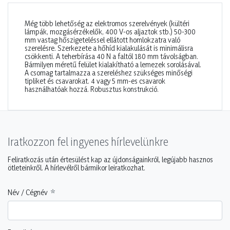
Még több lehetőség az elektromos szerelvények (kültéri
lámpák, mozgásérzékelők, 400 V-os aljaztok stb.) 50-300
mm vastag hőszigeteléssel ellátott homlokzatra való
szerelésre. Szerkezete a hőhíd kialakulását is minimálisra
csökkenti. A teherbírása 40 N a faltól 180 mm távolságban.
Bármilyen méretű felület kialakítható a lemezek sorolásával.
A csomag tartalmazza a szereléshez szükséges minőségi
tipliket és csavarokat. 4 vagy 5 mm-es csavarok
használhatóak hozzá. Robusztus konstrukció.
Iratkozzon fel ingyenes hírlevelünkre
Feliratkozás után értesülést kap az újdonságainkról, legújabb hasznos
ötleteinkről. A hírlevélről bármikor leiratkozhat.
Név / Cégnév