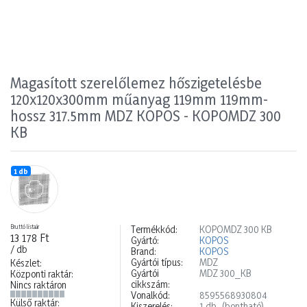
Magasított szerelőlemez hőszigetelésbe
120x120x300mm műanyag 119mm 119mm-
hossz 317.5mm MDZ KOPOS - KOPOMDZ 300
KB
1 db
Bruttó listaár
Termékkód:
KOPOMDZ 300 KB
13 178 Ft
Gyártó:
KOPOS
/ db
Brand:
KOPOS
Gyártói típus:
MDZ
Készlet:
Gyártói
MDZ 300_KB
Központi raktár:
cikkszám:
Nincs raktáron
Vonalkód:
8595568930804
Külső raktár:
Kiszerelés:
1 db
(bontható)