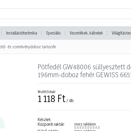
Installációtechnika
Speciális
Vezetékek, kábelek
Világításte
ötő- és szerelvénydoboz tartozék
Pótfedél GW48006 süllyesztett 
196mm-doboz fehér GEWISS 665
Bruttó listaár
1 118 Ft
/ db
Készlet:
Központi raktár:
nincs raktáron
nincs raktáron