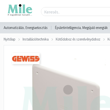
Termék adatlap
Automatizálás, Energiaelosztás
Épületintelligencia, Megújuló energiák
Nyitólap
Installációtechnika
Kötődoboz és szerelvénydoboz
K