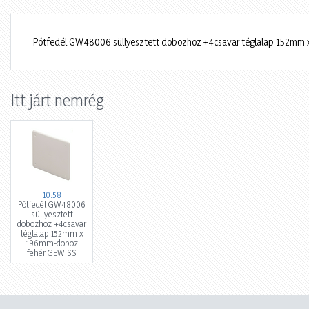
Pótfedél GW48006 süllyesztett dobozhoz +4csavar téglalap 152m
Itt járt nemrég
10:58
Pótfedél GW48006
süllyesztett
dobozhoz +4csavar
téglalap 152mm x
196mm-doboz
fehér GEWISS