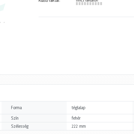
Külső raktár:
Forma
téglalap
Szín
fehér
mm
Szélesség
222