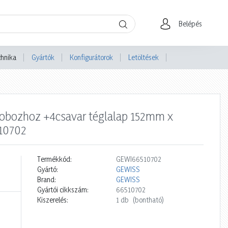
Belépés
chnika
Gyártók
Konfigurátorok
Letöltések
dobozhoz +4csavar téglalap 152mm x
10702
Termékkód:
GEWI66510702
Gyártó:
GEWISS
Brand:
GEWISS
Gyártói cikkszám:
66510702
Kiszerelés:
1 db
(bontható)