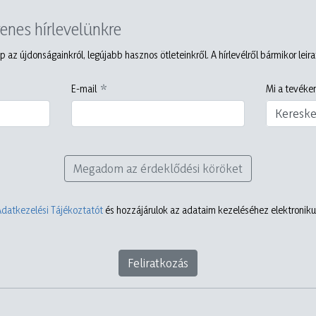
yenes hírlevelünkre
p az újdonságainkról, legújabb hasznos ötleteinkről. A hírlevélről bármikor leir
E-mail
Mi a tevéken
Keresk
Megadom az érdeklődési köröket
Adatkezelési Tájékoztatót
és hozzájárulok az adataim kezeléséhez elektronikus
Feliratkozás