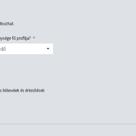
atkozhat.
ysége fő profilja?
edő
 hírlevelek és értesítések