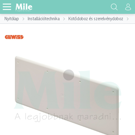
Nyitólap
Installációtechnika
Kötődoboz és szerelvénydoboz
K