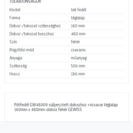
TULAJDONSÁGOK
Kivitel
teli fedél
Forma
téglalap
Doboz-/tokozat szélességhez
160
mm
Doboz-/tokozat hosszhoz
480
mm
Szín
fehér
Rögzítési mód
csavaros
Anyaga
műanyag
Szélesség
506
mm
Hossz
186
mm
Pótfedél GW48009 süllyesztett dobozhoz +4csavar téglalap
160mm x 480mm-doboz fehér GEWISS