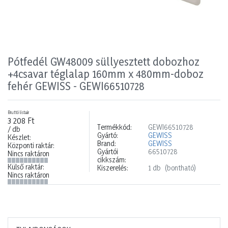
Pótfedél GW48009 süllyesztett dobozhoz
+4csavar téglalap 160mm x 480mm-doboz
fehér GEWISS - GEWI66510728
Bruttó listaár
3 208 Ft
Termékkód:
GEWI66510728
/ db
Gyártó:
GEWISS
Készlet:
Brand:
GEWISS
Központi raktár:
Gyártói
66510728
Nincs raktáron
cikkszám:
Külső raktár:
Kiszerelés:
1 db
(bontható)
Nincs raktáron