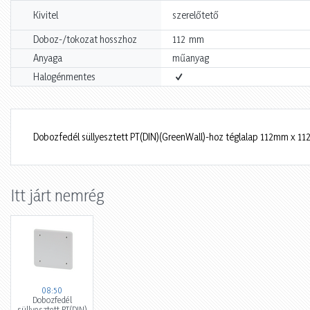
Kivitel
szerelőtető
mm
Doboz-/tokozat hosszhoz
112
Anyaga
műanyag
Halogénmentes
Dobozfedél süllyesztett PT(DIN)(GreenWall)-hoz téglalap 112mm x 
Itt járt nemrég
08:50
Dobozfedél
süllyesztett PT(DIN)