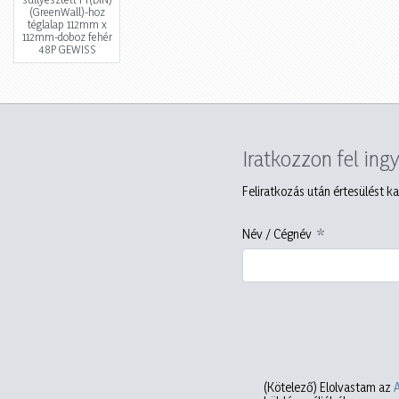
(GreenWall)-hoz
téglalap 112mm x
112mm-doboz fehér
48P GEWISS
Iratkozzon fel ing
Feliratkozás után értesülést ka
Név / Cégnév
(Kötelező)
Elolvastam az