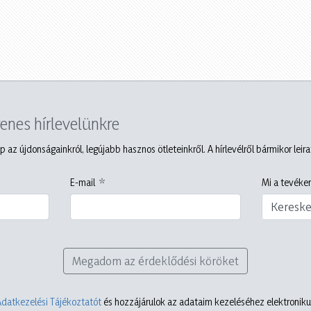
yenes hírlevelünkre
p az újdonságainkról, legújabb hasznos ötleteinkről. A hírlevélről bármikor leir
E-mail
Mi a tevéken
Keresk
Megadom az érdeklődési köröket
Adatkezelési Tájékoztatót
és hozzájárulok az adataim kezeléséhez elektronikus