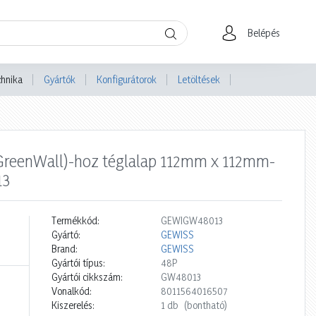
Belépés
chnika
Gyártók
Konfigurátorok
Letöltések
(GreenWall)-hoz téglalap 112mm x 112mm-
13
Termékkód:
GEWIGW48013
Gyártó:
GEWISS
Brand:
GEWISS
Gyártói típus:
48P
Gyártói cikkszám:
GW48013
Vonalkód:
8011564016507
Kiszerelés:
1 db
(bontható)