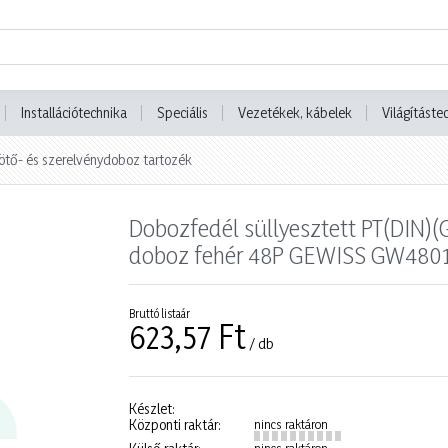
Installációtechnika
Speciális
Vezetékek, kábelek
Világításte
ötő- és szerelvénydoboz tartozék
Dobozfedél süllyesztett PT(DIN)
doboz fehér 48P GEWISS GW480
Bruttó listaár
623,57 Ft
/ db
Készlet:
Központi raktár:
nincs raktáron
nincs raktáron