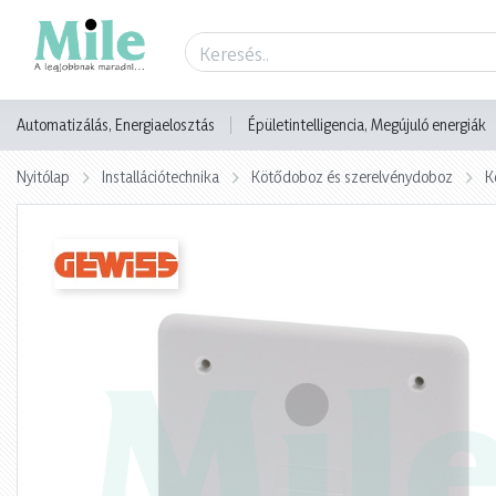
Termék adatlap
Automatizálás, Energiaelosztás
Épületintelligencia, Megújuló energiák
Nyitólap
Installációtechnika
Kötődoboz és szerelvénydoboz
K