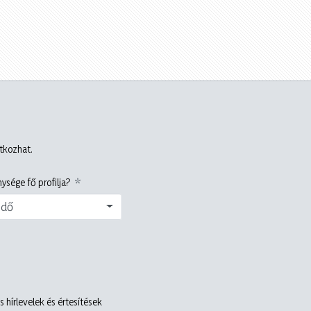
atkozhat.
ysége fő profilja?
edő
 hírlevelek és értesítések