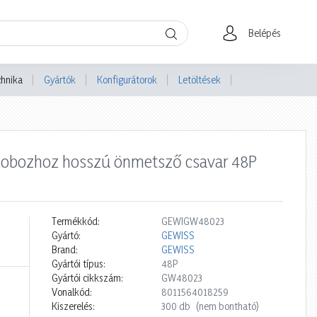
Belépés
chnika
Gyártók
Konfigurátorok
Letöltések
t dobozhoz hosszú önmetsző csavar 48P
Termékkód:
GEWIGW48023
Gyártó:
GEWISS
Brand:
GEWISS
Gyártói típus:
48P
Gyártói cikkszám:
GW48023
Vonalkód:
8011564018259
Kiszerelés:
300 db
(nem bontható)