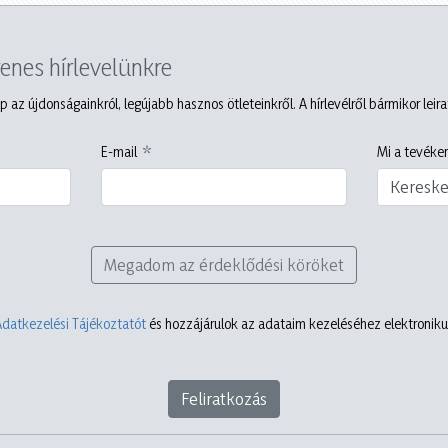
yenes hírlevelünkre
p az újdonságainkról, legújabb hasznos ötleteinkről. A hírlevélről bármikor leir
E-mail
Mi a tevéken
Keresk
Megadom az érdeklődési köröket
Adatkezelési Tájékoztatót
és hozzájárulok az adataim kezeléséhez elektronikus
Feliratkozás