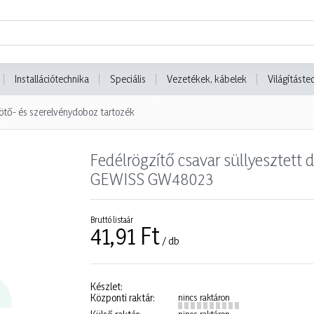
Installációtechnika
Speciális
Vezetékek, kábelek
Világításte
ötő- és szerelvénydoboz tartozék
Fedélrögzítő csavar süllyesztet
GEWISS GW48023
Bruttó listaár
41,91 Ft
/ db
Készlet:
Központi raktár:
nincs raktáron
nincs raktáron