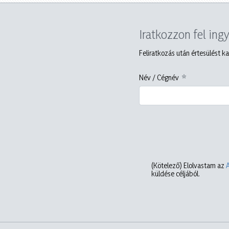
Iratkozzon fel ing
Feliratkozás után értesülést ka
Név / Cégnév
(Kötelező)
Elolvastam az
küldése céljából.