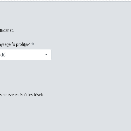
atkozhat.
ysége fő profilja?
edő
 hírlevelek és értesítések