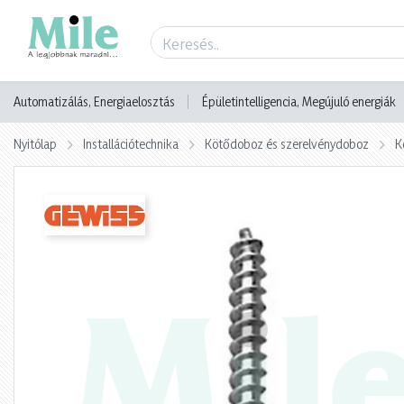
Termék adatlap
Automatizálás, Energiaelosztás
Épületintelligencia, Megújuló energiák
Nyitólap
Installációtechnika
Kötődoboz és szerelvénydoboz
K