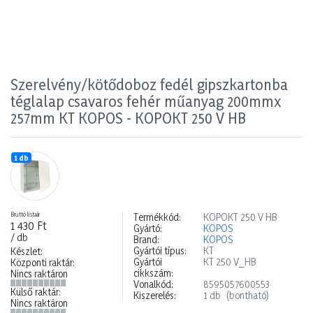
Szerelvény/kötődoboz fedél gipszkartonba
téglalap csavaros fehér műanyag 200mmx
257mm KT KOPOS - KOPOKT 250 V HB
1 db
Bruttó listaár
Termékkód:
KOPOKT 250 V HB
1 430 Ft
Gyártó:
KOPOS
/ db
Brand:
KOPOS
Gyártói típus:
KT
Készlet:
Gyártói
KT 250 V_HB
Központi raktár:
cikkszám:
Nincs raktáron
Vonalkód:
8595057600553
Külső raktár:
Kiszerelés:
1 db
(bontható)
Nincs raktáron