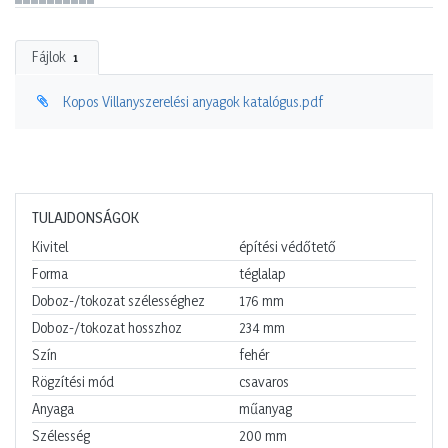
Fájlok
1
Kopos Villanyszerelési anyagok katalógus.pdf
TULAJDONSÁGOK
Kivitel
építési védőtető
Forma
téglalap
Doboz-/tokozat szélességhez
176
mm
Doboz-/tokozat hosszhoz
234
mm
Szín
fehér
Rögzítési mód
csavaros
Anyaga
műanyag
Szélesség
200
mm