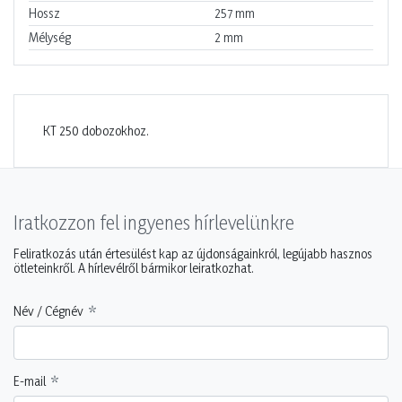
Hossz
257
mm
Mélység
2
mm
KT 250 dobozokhoz.
Iratkozzon fel ingyenes hírlevelünkre
Feliratkozás után értesülést kap az újdonságainkról, legújabb hasznos
ötleteinkről. A hírlevélről bármikor leiratkozhat.
Név / Cégnév
E-mail