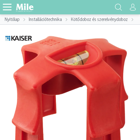
Nyitólap
Installációtechnika
Kötődoboz és szerelvénydoboz
K