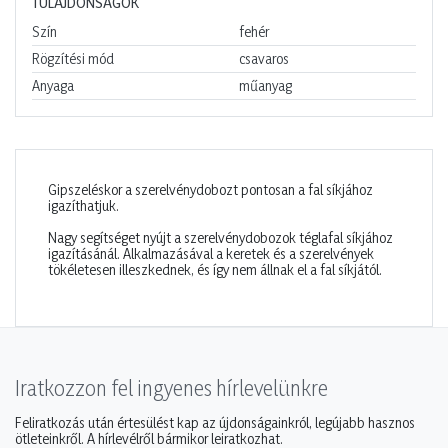
TULAJDONSÁGOK
Szín
fehér
Rögzítési mód
csavaros
Anyaga
műanyag
Gipszeléskor a szerelvénydobozt pontosan a fal síkjához
igazíthatjuk.
Nagy segítséget nyújt a szerelvénydobozok téglafal síkjához
igazításánál. Alkalmazásával a keretek és a szerelvények
tökéletesen illeszkednek, és így nem állnak el a fal síkjától.
Iratkozzon fel ingyenes hírlevelünkre
Feliratkozás után értesülést kap az újdonságainkról, legújabb hasznos
ötleteinkről. A hírlevélről bármikor leiratkozhat.