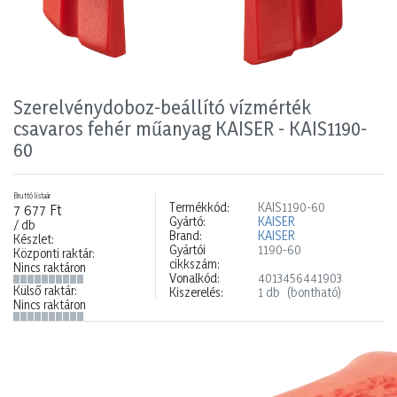
Szerelvénydoboz-beállító vízmérték
csavaros fehér műanyag KAISER - KAIS1190-
60
Bruttó listaár
Termékkód:
KAIS1190-60
7 677 Ft
Gyártó:
KAISER
/ db
Brand:
KAISER
Készlet:
Gyártói
1190-60
Központi raktár:
cikkszám:
Nincs raktáron
Vonalkód:
4013456441903
Külső raktár:
Kiszerelés:
1 db
(bontható)
Nincs raktáron