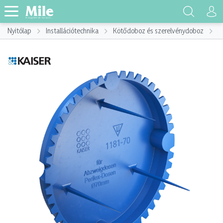
Nyitólap
Installációtechnika
Kötődoboz és szerelvénydoboz
K