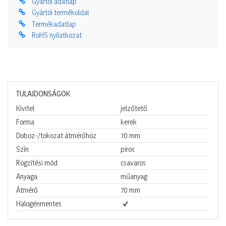
Gyártói adatlap
Gyártói termékoldal
Termékadatlap
RoHS nyilatkozat
TULAJDONSÁGOK
Kivitel
jelzőtető
Forma
kerek
Doboz-/tokozat átmérőhöz
70
mm
Szín
piros
Rögzítési mód
csavaros
Anyaga
műanyag
Átmérő
70
mm
Halogénmentes