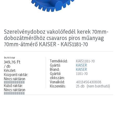
Szerelvénydoboz vakolófedél kerek 70mm-
dobozátmérőhöz csavaros piros műanyag
70mm-átmérő KAISER - KAIS1181-70
Bruttó listaár
Termékkód:
KAIS1181-70
349,76 Ft
Gyártó:
KAISER
/ db
Brand:
KAISER
Készlet:
Gyártói
1181-70
Központi raktár:
cikkszám:
Nincs raktáron
Vonalkód:
4013456430808
Külső raktár:
Kiszerelés:
25 db
(nem bontható)
Nincs raktáron