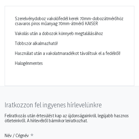
Szerelvénydoboz vakolófedél kerek 70mm-dobozátmérőhöz
csavaros piros műanyag 70mm-átmérő KAISER
Vakolás után a dobozok könnyeb megtalálásához
Többször alkalmazható!
Használat után a vakolatmaradékot távolítsuk el a fedélről!
Halogénmentes
Iratkozzon fel ingyenes hírlevelünkre
Feliratkozás után értesülést kap az újdonságainkról, legújabb hasznos
ötleteinkről. A hírlevélről bármikor leiratkozhat.
Név / Cégnév