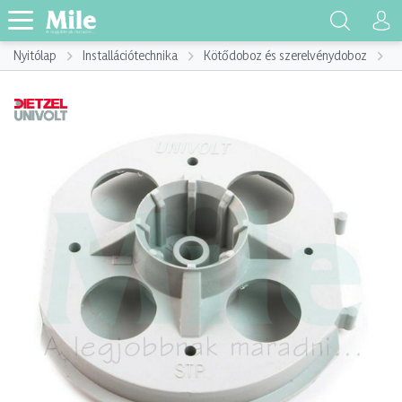
Nyitólap
Installációtechnika
Kötődoboz és szerelvénydoboz
K