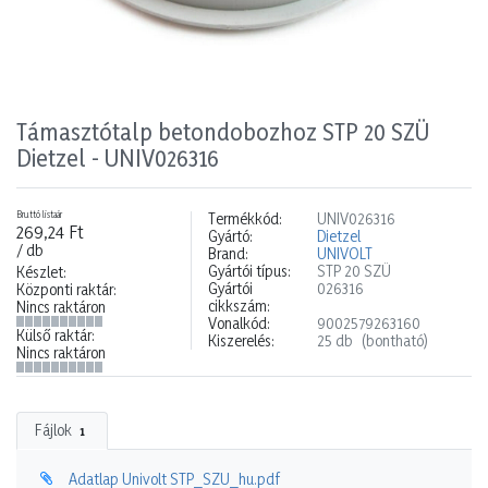
Támasztótalp betondobozhoz STP 20 SZÜ
Dietzel - UNIV026316
Bruttó listaár
Termékkód:
UNIV026316
269,24 Ft
Gyártó:
Dietzel
/ db
Brand:
UNIVOLT
Gyártói típus:
STP 20 SZÜ
Készlet:
Gyártói
026316
Központi raktár:
cikkszám:
Nincs raktáron
Vonalkód:
9002579263160
Külső raktár:
Kiszerelés:
25 db
(bontható)
Nincs raktáron
Fájlok
1
Adatlap Univolt STP_SZU_hu.pdf