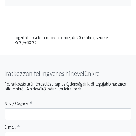
rögzítőtalp a betondobozokhoz, dn20 csőhöz, szürke
-5°C/+60°C
Iratkozzon fel ingyenes hírlevelünkre
Feliratkozás után értesülést kap az újdonságainkról, legújabb hasznos
ötleteinkről. A hírlevélről bármikor leiratkozhat.
Név / Cégnév
E-mail