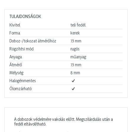
TULAJDONSÁGOK
Kivitel
teli fedél
Forma
kerek
Doboz-/tokozat átmérőhöz
73
mm
Rögzítési mód
rugós
Anyaga
műanyag
Átmérő
73
mm
Mélység
8
mm
Halogénmentes
Ólomzárható
A dobozok védelmére vakolás előtt. Megszilárdulás után a
fedél eltávolítható.