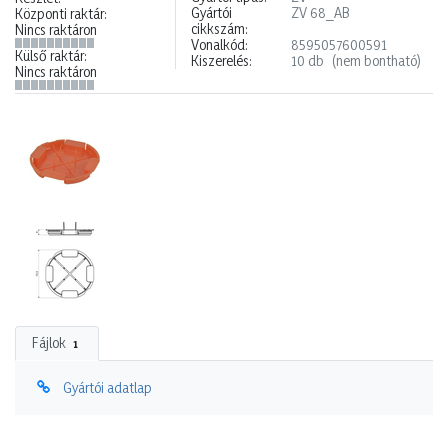
Gyártói
ZV 68_AB
Központi raktár:
cikkszám:
Nincs raktáron
Vonalkód:
8595057600591
Külső raktár:
Kiszerelés:
10 db
(nem bontható)
Nincs raktáron
Fájlok
1
Gyártói adatlap