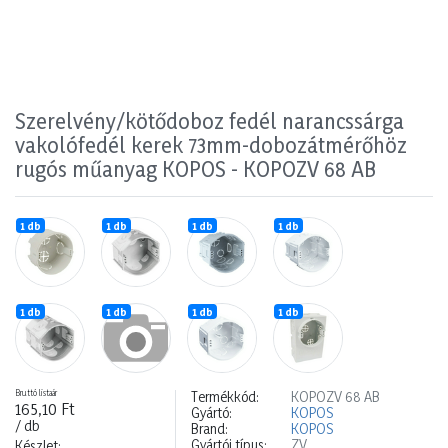
Szerelvény/kötődoboz fedél narancssárga
vakolófedél kerek 73mm-dobozátmérőhöz
rugós műanyag KOPOS - KOPOZV 68 AB
1 db
1 db
1 db
1 db
1 db
1 db
1 db
1 db
Bruttó listaár
Termékkód:
KOPOZV 68 AB
165,10 Ft
Gyártó:
KOPOS
/ db
Brand:
KOPOS
Gyártói típus:
ZV
Készlet: