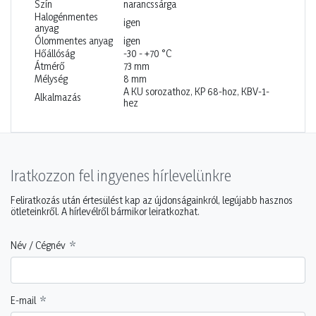
Szín
narancssárga
Halogénmentes
igen
anyag
Ólommentes anyag
igen
Hőállóság
-30 - +70 °C
Átmérő
73 mm
Mélység
8 mm
A KU sorozathoz, KP 68-hoz, KBV-1-
Alkalmazás
hez
Iratkozzon fel ingyenes hírlevelünkre
Feliratkozás után értesülést kap az újdonságainkról, legújabb hasznos
ötleteinkről. A hírlevélről bármikor leiratkozhat.
Név / Cégnév
E-mail