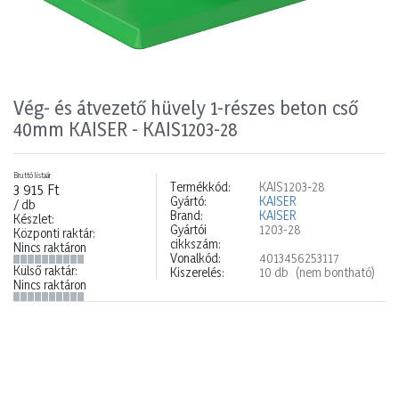
Vég- és átvezető hüvely 1-részes beton cső
40mm KAISER - KAIS1203-28
Bruttó listaár
Termékkód:
KAIS1203-28
3 915 Ft
Gyártó:
KAISER
/ db
Brand:
KAISER
Készlet:
Gyártói
1203-28
Központi raktár:
cikkszám:
Nincs raktáron
Vonalkód:
4013456253117
Külső raktár:
Kiszerelés:
10 db
(nem bontható)
Nincs raktáron