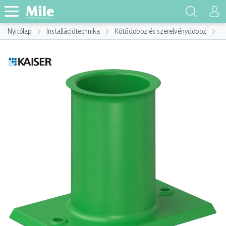
Nyitólap
Installációtechnika
Kötődoboz és szerelvénydoboz
K