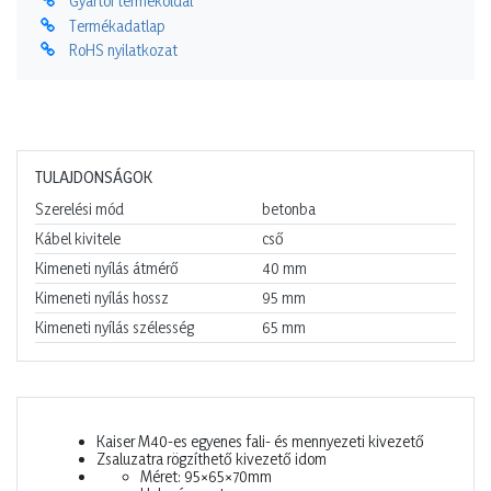
Gyártói termékoldal
Termékadatlap
RoHS nyilatkozat
TULAJDONSÁGOK
Szerelési mód
betonba
Kábel kivitele
cső
Kimeneti nyílás átmérő
40
mm
Kimeneti nyílás hossz
95
mm
Kimeneti nyílás szélesség
65
mm
Kaiser M40-es egyenes fali- és mennyezeti kivezető
Zsaluzatra rögzíthető kivezető idom
Méret: 95×65×70mm