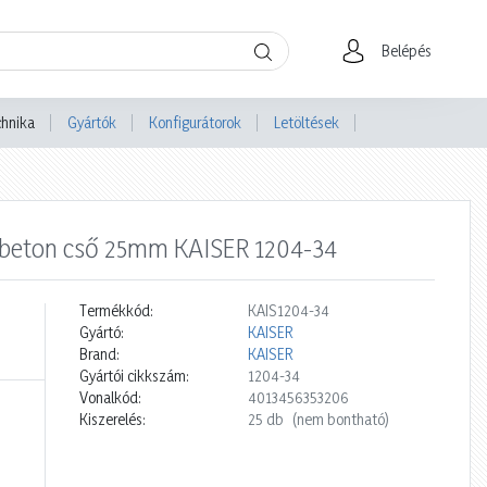
Belépés
chnika
Gyártók
Konfigurátorok
Letöltések
s beton cső 25mm KAISER 1204-34
Termékkód:
KAIS1204-34
Gyártó:
KAISER
Brand:
KAISER
Gyártói cikkszám:
1204-34
Vonalkód:
4013456353206
Kiszerelés:
25 db
(nem bontható)