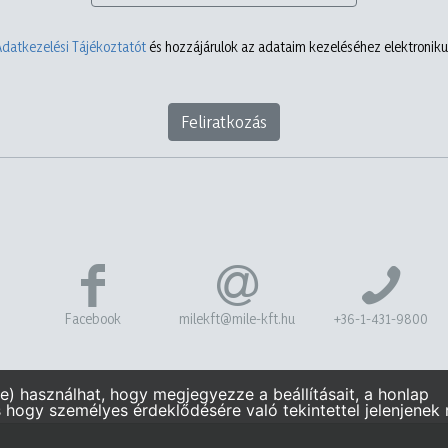
Adatkezelési Tájékoztatót
és hozzájárulok az adataim kezeléséhez elektronikus
Feliratkozás
Facebook
milekft@mile-kft.hu
+36-1-431-9800