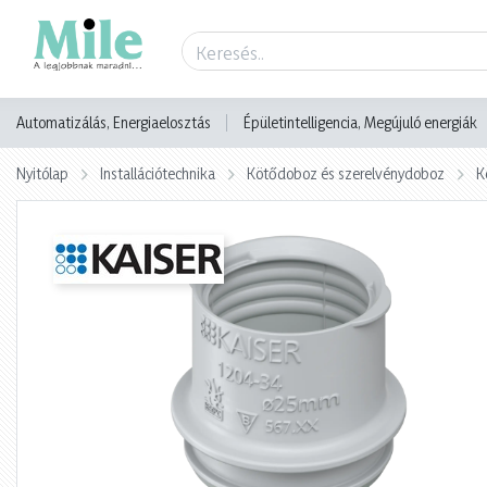
Termék adatlap
Automatizálás, Energiaelosztás
Épületintelligencia, Megújuló energiák
Nyitólap
Installációtechnika
Kötődoboz és szerelvénydoboz
K