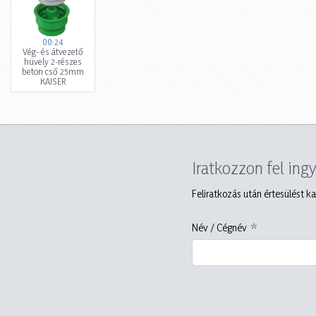
00:24
Vég- és átvezető
hüvely 2-részes
beton cső 25mm
KAISER
Iratkozzon fel ing
Feliratkozás után értesülést ka
Név / Cégnév