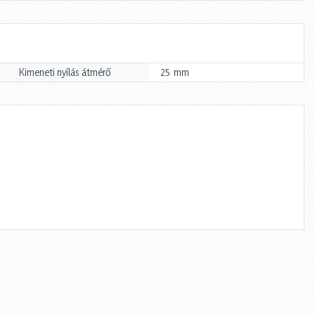
mm
Kimeneti nyílás átmérő
25