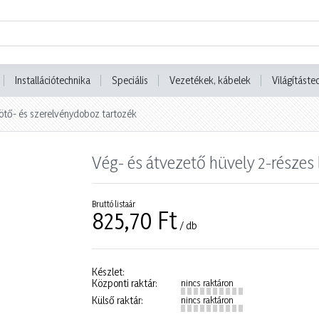
Installációtechnika
Speciális
Vezetékek, kábelek
Világításte
ötő- és szerelvénydoboz tartozék
Vég- és átvezető hüvely 2-része
Bruttó listaár
825,70 Ft
/ db
Készlet:
Központi raktár:
nincs raktáron
Külső raktár:
nincs raktáron