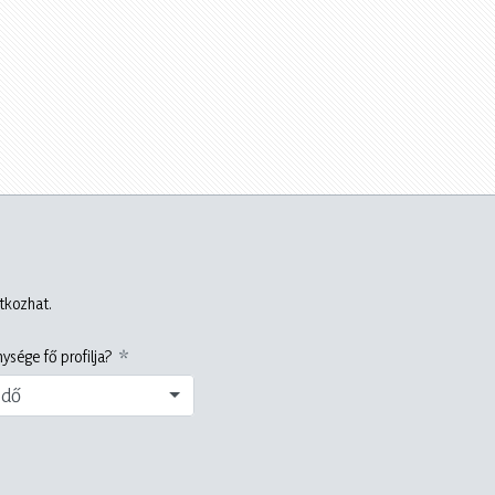
atkozhat.
ysége fő profilja?
edő