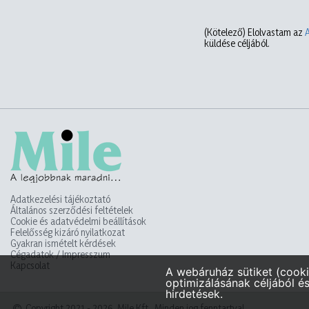
(Kötelező)
Elolvastam az
küldése céljából.
Adatkezelési tájékoztató
Általános szerződési feltételek
Cookie és adatvédelmi beállítások
Felelősség kizáró nyilatkozat
Gyakran ismételt kérdések
Cégadatok / Impresszum
Kapcsolat
Copyright 2021 - 2026. Mile Kft. Minden jog fenntartva!