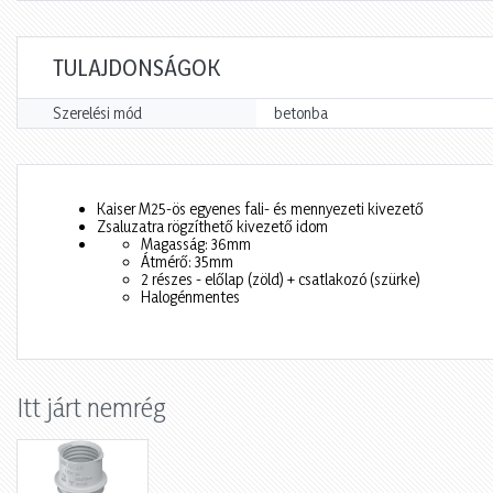
TULAJDONSÁGOK
Szerelési mód
betonba
Kaiser M25-ös egyenes fali- és mennyezeti kivezető
Zsaluzatra rögzíthető kivezető idom
Magasság: 36mm
Átmérő: 35mm
2 részes - előlap (zöld) + csatlakozó (szürke)
Halogénmentes
Itt járt nemrég