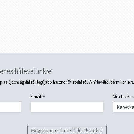
yenes hírlevelünkre
p az újdonságainkról, legújabb hasznos ötleteinkről. A hírlevélről bármikor leir
E-mail
Mi a tevéken
Keresk
Megadom az érdeklődési köröket