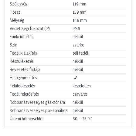
Szélesség
119
mm
Hossz
159
mm
Mélység
146
mm
Védettségi fokozat (IP)
IP56
Funkciótartás
nélkül
Szín
szürke
Fedél kialakítás
teli fedél
Készülékezés
nélkül
Bevezetés fajtája
nélkül
Halogénmentes
Felületkezelés
kezeletlen
Fedél felerősítés
csavaros
Robbanásveszélyes gáz-zónára
nélkül
Robbanásveszélyes por-zónához
nélkül
Üzemi hőmérséklet
60 - -25
°C