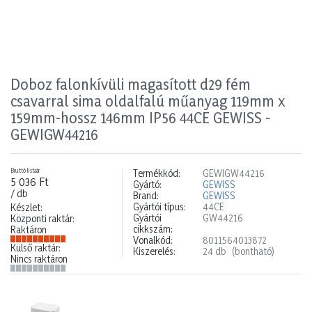
Doboz falonkívüli magasított d29 fém
csavarral sima oldalfalú műanyag 119mm x
159mm-hossz 146mm IP56 44CE GEWISS -
GEWIGW44216
Bruttó listaár
Termékkód:
GEWIGW44216
5 036 Ft
Gyártó:
GEWISS
/ db
Brand:
GEWISS
Gyártói típus:
44CE
Készlet:
Gyártói
GW44216
Központi raktár:
cikkszám:
Raktáron
Vonalkód:
8011564013872
Külső raktár:
Kiszerelés:
24 db
(bontható)
Nincs raktáron