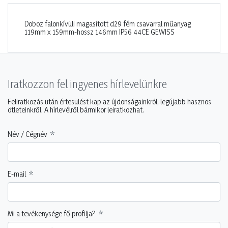
Doboz falonkívüli magasított d29 fém csavarral műanyag
119mm x 159mm-hossz 146mm IP56 44CE GEWISS
Iratkozzon fel ingyenes hírlevelünkre
Feliratkozás után értesülést kap az újdonságainkról, legújabb hasznos
ötleteinkről. A hírlevélről bármikor leiratkozhat.
Név / Cégnév
E-mail
Mi a tevékenysége fő profilja?