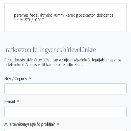
peremes fedél, átmérő 70mm, kerek gipszkarton dobozhoz,
fehér -5°C/+60°C
Iratkozzon fel ingyenes hírlevelünkre
Feliratkozás után értesülést kap az újdonságainkról, legújabb hasznos
ötleteinkről. A hírlevélről bármikor leiratkozhat.
Név / Cégnév
E-mail
Mi a tevékenysége fő profilja?