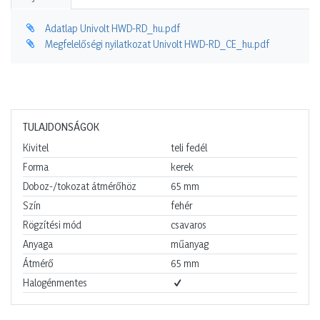
Adatlap Univolt HWD-RD_hu.pdf
Megfelelőségi nyilatkozat Univolt HWD-RD_CE_hu.pdf
TULAJDONSÁGOK
Kivitel
teli fedél
Forma
kerek
Doboz-/tokozat átmérőhöz
65
mm
Szín
fehér
Rögzítési mód
csavaros
Anyaga
műanyag
Átmérő
65
mm
Halogénmentes