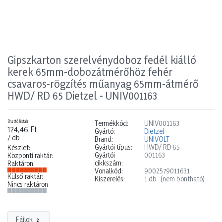
Gipszkarton szerelvénydoboz fedél kiálló
kerek 65mm-dobozátmérőhöz fehér
csavaros-rögzítés műanyag 65mm-átmérő
HWD/ RD 65 Dietzel - UNIV001163
Bruttó listaár
Termékkód:
UNIV001163
124,46 Ft
Gyártó:
Dietzel
/ db
Brand:
UNIVOLT
Gyártói típus:
HWD/ RD 65
Készlet:
Gyártói
001163
Központi raktár:
cikkszám:
Raktáron
Vonalkód:
9002579011631
Külső raktár:
Kiszerelés:
1 db
(nem bontható)
Nincs raktáron
Fájlok
2