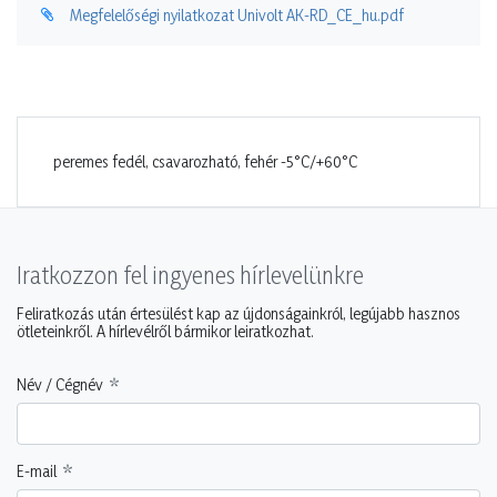
Megfelelőségi nyilatkozat Univolt AK-RD_CE_hu.pdf
peremes fedél, csavarozható, fehér -5°C/+60°C
Iratkozzon fel ingyenes hírlevelünkre
Feliratkozás után értesülést kap az újdonságainkról, legújabb hasznos
ötleteinkről. A hírlevélről bármikor leiratkozhat.
Név / Cégnév
E-mail