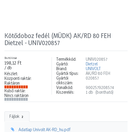
Kötődoboz fedél (MÜDK) AK/RD 80 FEH
Dietzel - UNIV020857
Bruttó listaár
Termékkód:
UNIV020857
198,12 Ft
Gyártó:
Dietzel
/ db
Brand:
UNIVOLT
Gyártói típus:
AK/RD 80 FEH
Készlet:
Gyártói
020857
Központi raktár:
cikkszám:
Raktáron
Vonalkód:
9002579208574
Külső raktár:
Kiszerelés:
1 db
(bontható)
Nincs raktáron
Fájlok
2
Adatlap Univolt AK-RD_hu.pdf