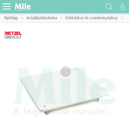
Nyitólap
Installációtechnika
Kötődoboz és szerelvénydoboz
K