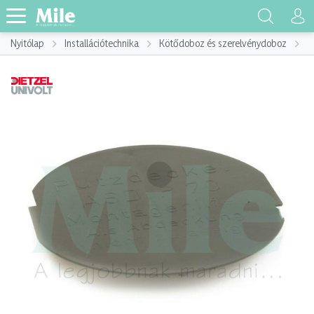
Nyitólap
Installációtechnika
Kötődoboz és szerelvénydoboz
K