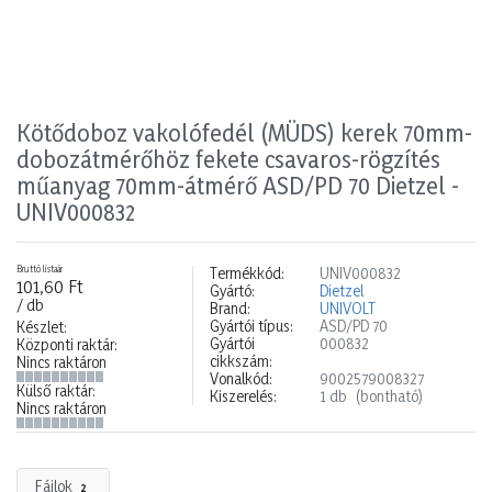
Kötődoboz vakolófedél (MÜDS) kerek 70mm-
dobozátmérőhöz fekete csavaros-rögzítés
műanyag 70mm-átmérő ASD/PD 70 Dietzel -
UNIV000832
Bruttó listaár
Termékkód:
UNIV000832
101,60 Ft
Gyártó:
Dietzel
/ db
Brand:
UNIVOLT
Gyártói típus:
ASD/PD 70
Készlet:
Gyártói
000832
Központi raktár:
cikkszám:
Nincs raktáron
Vonalkód:
9002579008327
Külső raktár:
Kiszerelés:
1 db
(bontható)
Nincs raktáron
Fájlok
2