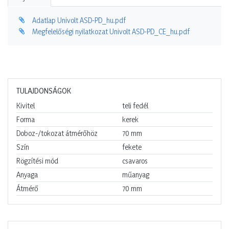
Adatlap Univolt ASD-PD_hu.pdf
Megfelelőségi nyilatkozat Univolt ASD-PD_CE_hu.pdf
TULAJDONSÁGOK
Kivitel
teli fedél
Forma
kerek
Doboz-/tokozat átmérőhöz
70
mm
Szín
fekete
Rögzítési mód
csavaros
Anyaga
műanyag
Átmérő
70
mm